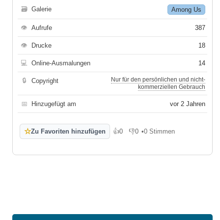
🗃
Galerie
Among Us
👁
Aufrufe
387
👁
Drucke
18
💻
Online-Ausmalungen
14
Nur für den persönlichen und nicht-
🔒
Copyright
kommerziellen Gebrauch
📅
Hinzugefügt am
vor 2 Jahren
☆
Zu Favoriten hinzufügen
👍
0
👎
0
•
0 Stimmen
Gefällt mir
Gefällt mir nicht