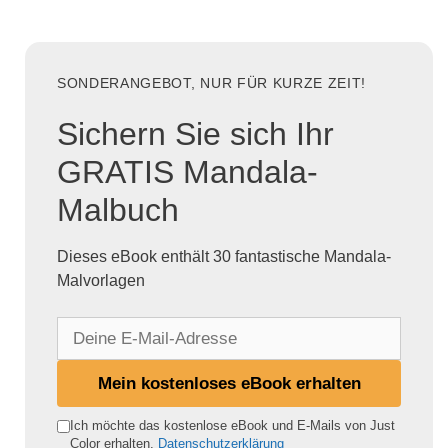
SONDERANGEBOT, NUR FÜR KURZE ZEIT!
Sichern Sie sich Ihr
GRATIS Mandala-
Malbuch
Dieses eBook enthält 30 fantastische Mandala-
Malvorlagen
D
e
i
Mein kostenloses eBook erhalten
n
e
Ich möchte das kostenlose eBook und E-Mails von Just
Color erhalten.
Datenschutzerklärung
E