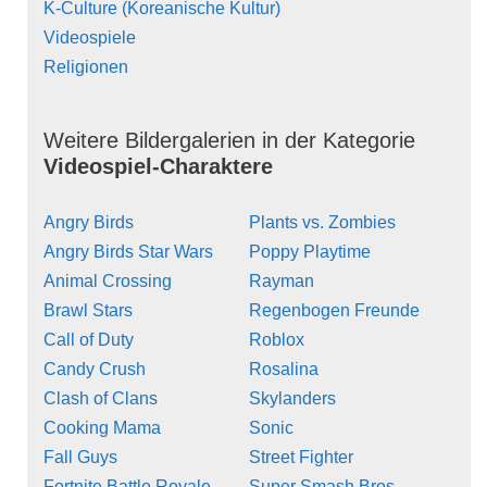
K-Culture (Koreanische Kultur)
Videospiele
Religionen
Weitere Bildergalerien in der Kategorie
Videospiel-Charaktere
Angry Birds
Plants vs. Zombies
Angry Birds Star Wars
Poppy Playtime
Animal Crossing
Rayman
Brawl Stars
Regenbogen Freunde
Call of Duty
Roblox
Candy Crush
Rosalina
Clash of Clans
Skylanders
Cooking Mama
Sonic
Fall Guys
Street Fighter
Fortnite Battle Royale
Super Smash Bros