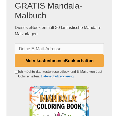
GRATIS Mandala-
Malbuch
Dieses eBook enthält 30 fantastische Mandala-
Malvorlagen
D
e
i
Mein kostenloses eBook erhalten
n
e
Ich möchte das kostenlose eBook und E-Mails von Just
Color erhalten.
Datenschutzerklärung
E
-
M
a
i
l
-