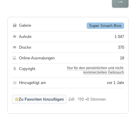
→
🗃
Galerie
Super Smash Bros
👁
Aufrufe
1 047
👁
Drucke
370
💻
Online-Ausmalungen
18
Nur für den persönlichen und nicht-
🔒
Copyright
kommerziellen Gebrauch
📅
Hinzugefügt am
vor 1 Jahr
☆
Zu Favoriten hinzufügen
👍
0
👎
0
•
0 Stimmen
Gefällt mir
Gefällt mir nicht