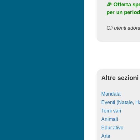
🎉 Offerta sp
per un period
Gli utenti adora
Altre sezioni
Mandala
Eventi (Natale, Ha
Temi vari
Animali
Educativo
Arte