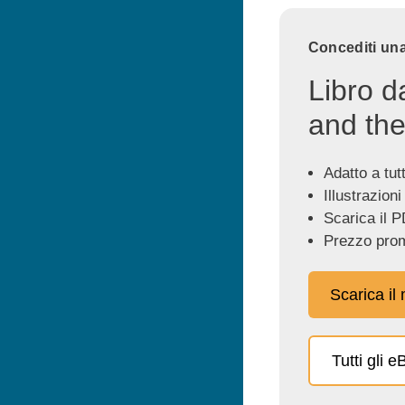
Concediti una
Libro d
and the
Adatto a tutti
Illustrazioni
Scarica il P
Prezzo prom
Scarica il
Tutti gli 