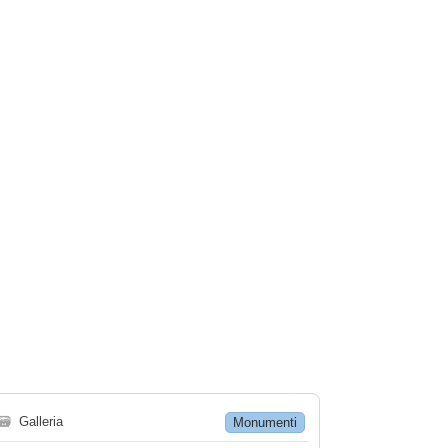
🗃
Galleria
Monumenti