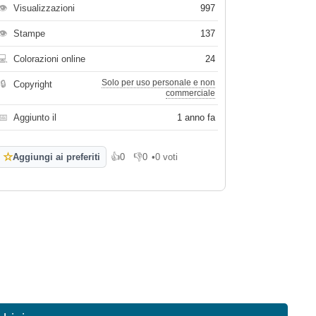
👁
Visualizzazioni
997
👁
Stampe
137
💻
Colorazioni online
24
Solo per uso personale e non
🔒
Copyright
commerciale
📅
Aggiunto il
1 anno fa
☆
Aggiungi ai preferiti
👍
0
👎
0
•
0 voti
Mi piace
Non mi piace