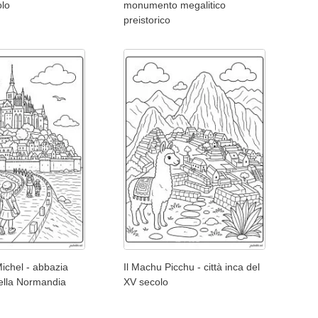
olo
monumento megalitico
preistorico
ichel - abbazia
Il Machu Picchu - città inca del
ella Normandia
XV secolo