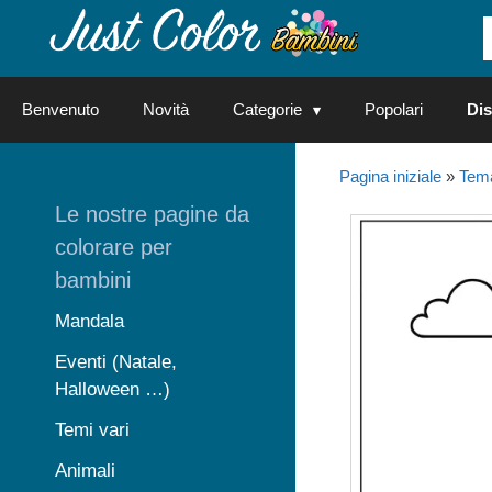
Vai
al
contenuto
Benvenuto
Novità
Categorie
Popolari
Dis
Pagina iniziale
»
Tema
Le nostre pagine da
colorare per
bambini
Mandala
Eventi (Natale,
Halloween …)
Temi vari
Animali