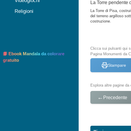
Videogiochi
La Torre pendente di
Religioni
La Torre di Pisa, costrui
del terreno argilloso so
costruzione.
Clicca sui pulsanti qui
📘 Ebook Mandala da colorare
Pagina Monumenti da C
gratuito
Stampare
Esplora altre pagine da 
←
Precedente