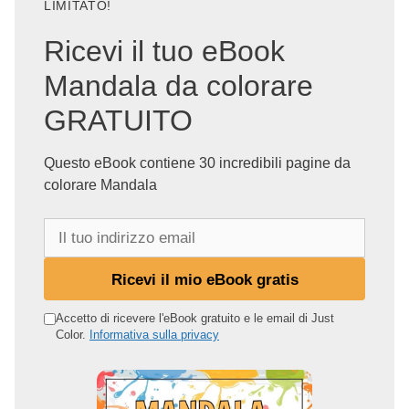
LIMITATO!
Ricevi il tuo eBook
Mandala da colorare
GRATUITO
Questo eBook contiene 30 incredibili pagine da
colorare Mandala
I
l
t
Ricevi il mio eBook gratis
u
o
Accetto di ricevere l'eBook gratuito e le email di Just
Color.
Informativa sulla privacy
i
n
d
i