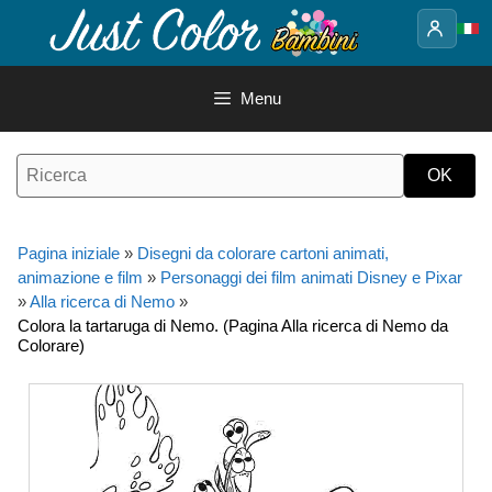
Vai
al
contenuto
Menu
Pagina iniziale
»
Disegni da colorare cartoni animati,
animazione e film
»
Personaggi dei film animati Disney e Pixar
»
Alla ricerca di Nemo
»
Colora la tartaruga di Nemo. (Pagina Alla ricerca di Nemo da
Colorare)