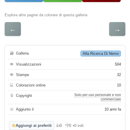
Esplora altre pagine da colorare di questa galleria
←
→
🗃
Galleria
Alla Ricerca Di Nemo
👁
Visualizzazioni
504
👁
Stampe
32
💻
Colorazioni online
10
Solo per uso personale e non
🔒
Copyright
commerciale
📅
Aggiunto il
10 anni fa
☆
Aggiungi ai preferiti
👍
0
👎
0
•
0 voti
Mi piace
Non mi piace