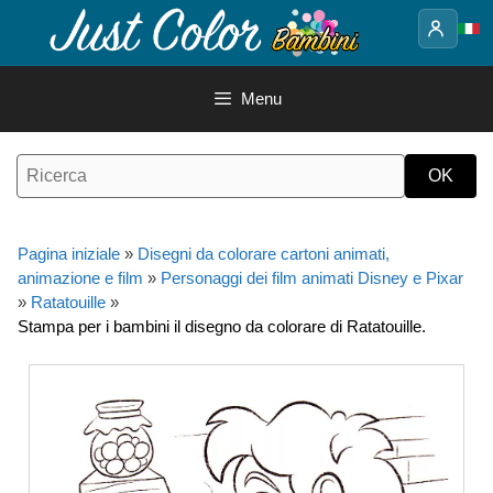
Vai
al
contenuto
Menu
Pagina iniziale
»
Disegni da colorare cartoni animati,
animazione e film
»
Personaggi dei film animati Disney e Pixar
»
Ratatouille
»
Stampa per i bambini il disegno da colorare di Ratatouille.