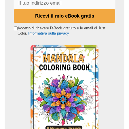
l
t
Ricevi il mio eBook gratis
u
o
Accetto di ricevere l'eBook gratuito e le email di Just
Color.
Informativa sulla privacy
i
n
d
i
r
i
z
z
o
e
m
a
i
l