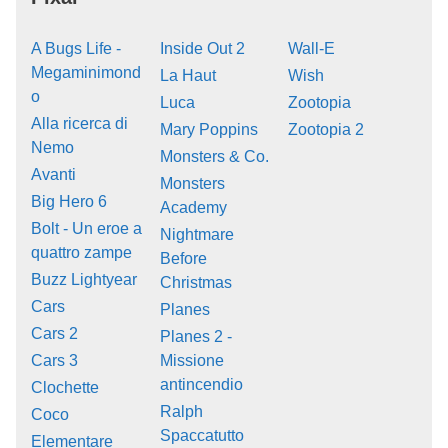
A Bugs Life -
Inside Out 2
Wall-E
Megaminimond
La Haut
Wish
o
Luca
Zootopia
Alla ricerca di
Mary Poppins
Zootopia 2
Nemo
Monsters & Co.
Avanti
Monsters
Big Hero 6
Academy
Bolt - Un eroe a
Nightmare
quattro zampe
Before
Buzz Lightyear
Christmas
Cars
Planes
Cars 2
Planes 2 -
Cars 3
Missione
antincendio
Clochette
Ralph
Coco
Spaccatutto
Elementare