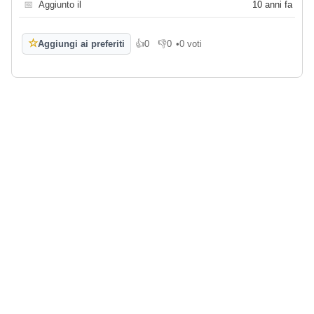
📅
Aggiunto il
10 anni fa
☆
Aggiungi ai preferiti
👍
0
👎
0
•
0 voti
Mi piace
Non mi piace