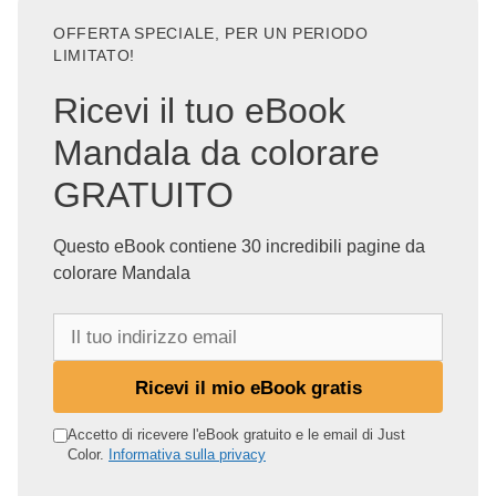
OFFERTA SPECIALE, PER UN PERIODO
LIMITATO!
Ricevi il tuo eBook
Mandala da colorare
GRATUITO
Questo eBook contiene 30 incredibili pagine da
colorare Mandala
I
l
t
Ricevi il mio eBook gratis
u
o
Accetto di ricevere l'eBook gratuito e le email di Just
Color.
Informativa sulla privacy
i
n