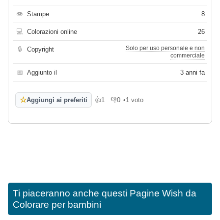
👁
Stampe
8
💻
Colorazioni online
26
Solo per uso personale e non
🔒
Copyright
commerciale
📅
Aggiunto il
3 anni fa
☆
Aggiungi ai preferiti
👍
1
👎
0
•
1 voto
Mi piace
Non mi piace
Ti piaceranno anche questi
Pagine Wish da
Colorare per bambini