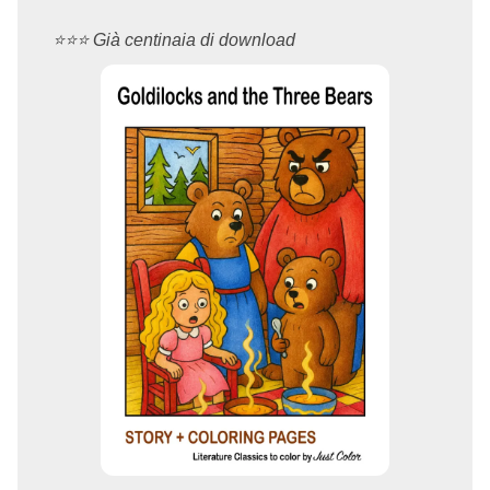
⭐️⭐️⭐️ Già centinaia di download