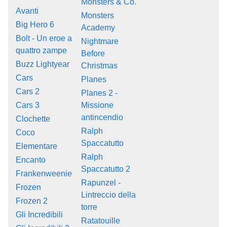
Monsters & Co.
Avanti
Monsters
Big Hero 6
Academy
Bolt - Un eroe a
Nightmare
quattro zampe
Before
Buzz Lightyear
Christmas
Cars
Planes
Cars 2
Planes 2 -
Cars 3
Missione
antincendio
Clochette
Ralph
Coco
Spaccatutto
Elementare
Ralph
Encanto
Spaccatutto 2
Frankenweenie
Rapunzel -
Frozen
Lintreccio della
Frozen 2
torre
Gli Incredibili
Ratatouille