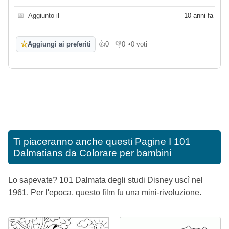
📅
Aggiunto il
10 anni fa
☆
Aggiungi ai preferiti
👍
0
👎
0
•
0 voti
Mi piace
Non mi piace
Ti piaceranno anche questi
Pagine I 101
Dalmatians da Colorare per bambini
Lo sapevate? 101 Dalmata degli studi Disney uscì nel
1961. Per l'epoca, questo film fu una mini-rivoluzione.