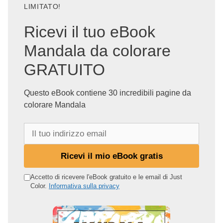
LIMITATO!
Ricevi il tuo eBook
Mandala da colorare
GRATUITO
Questo eBook contiene 30 incredibili pagine da
colorare Mandala
I
l
t
Ricevi il mio eBook gratis
u
o
Accetto di ricevere l'eBook gratuito e le email di Just
Color.
Informativa sulla privacy
i
n
d