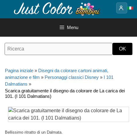
Vai
al
contenuto
Menu
Pagina iniziale
»
Disegni da colorare cartoni animati,
animazione e film
»
Personaggi classici Disney
»
I 101
Dalmatians
»
Scarica gratuitamente il disegno da colorare de La carica dei
101. (I 101 Dalmatians)
Bellissimo ritratto di un Dalmata.