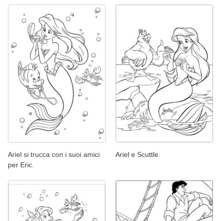
Ariel si trucca con i suoi amici
Ariel e Scuttle.
per Eric.