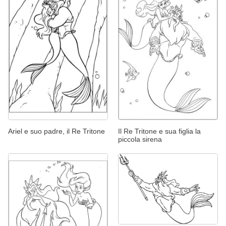
Ariel e suo padre, il Re Tritone
Il Re Tritone e sua figlia la
piccola sirena