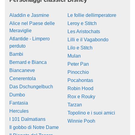
Aladdin e Jasmine
Le follie dellimperatore
Alice nel Paese delle
Leroy e Stitch
Meraviglie
Les Aristochats
Atlantide - Limpero
Lilli e il Vagabondo
perduto
Lilo e Stitch
Bambi
Mulan
Bernard e Bianca
Peter Pan
Biancaneve
Pinocchio
Cenerentola
Pocahontas
Das Dschungelbuch
Robin Hood
Dumbo
Rox e Rouky
Fantasia
Tarzan
Hercules
Topolino e i suoi amici
I 101 Dalmatians
Winnie Pooh
Il gobbo di Notre Dame