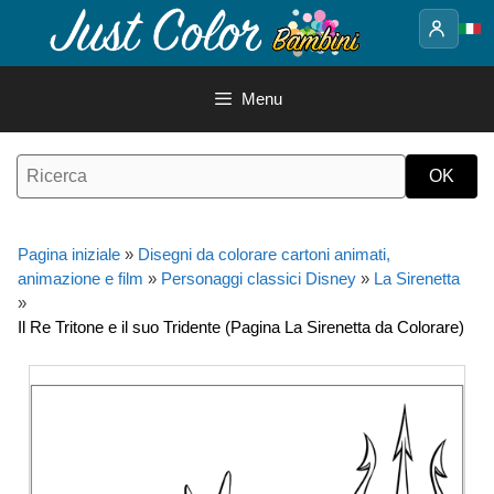
Vai
al
contenuto
Menu
Pagina iniziale
»
Disegni da colorare cartoni animati,
animazione e film
»
Personaggi classici Disney
»
La Sirenetta
»
Il Re Tritone e il suo Tridente (Pagina La Sirenetta da Colorare)