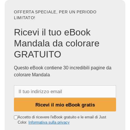
OFFERTA SPECIALE, PER UN PERIODO
LIMITATO!
Ricevi il tuo eBook
Mandala da colorare
GRATUITO
Questo eBook contiene 30 incredibili pagine da
colorare Mandala
I
l
t
Ricevi il mio eBook gratis
u
o
Accetto di ricevere l'eBook gratuito e le email di Just
Color.
Informativa sulla privacy
i