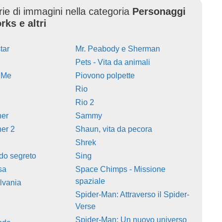
erie di immagini nella categoria
Personaggi
ks e altri
tar
Mr. Peabody e Sherman
Pets - Vita da animali
o Me
Piovono polpette
Rio
Rio 2
ner
Sammy
ner 2
Shaun, vita da pecora
Shrek
ndo segreto
Sing
sa
Space Chimps - Missione
spaziale
lvania
Spider-Man: Attraverso il Spider-
Verse
Spider-Man: Un nuovo universo