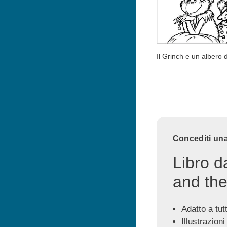
Il Grinch e un albero 
Concediti una
Libro d
and the
Adatto a tutti
Illustrazioni