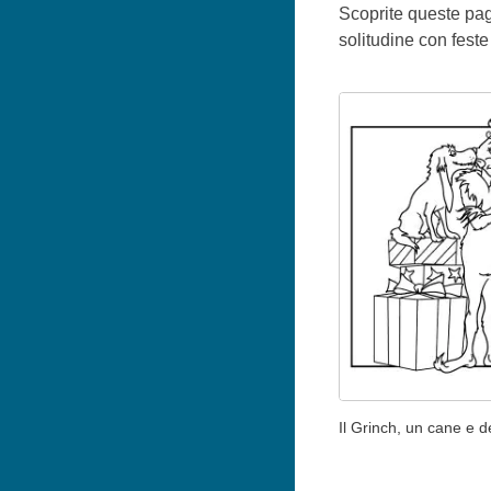
Scoprite queste pag
solitudine con feste
Il Grinch, un cane e de