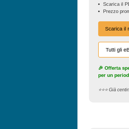
Scarica il P
Prezzo prom
Scarica il
Tutti gli 
🎉 Offerta sp
per un period
⭐️⭐️⭐️ Già cent