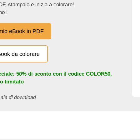
DF, stampalo e inizia a colorare!
o !
 mio eBook in PDF
eBook da colorare
eciale: 50% di sconto con il codice
COLOR50
,
o limitato
inaia di download