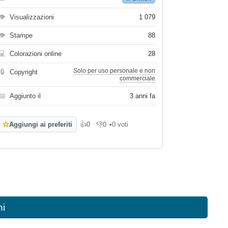
👁
Visualizzazioni
1 079
👁
Stampe
88
💻
Colorazioni online
28
Solo per uso personale e non
🔒
Copyright
commerciale
📅
Aggiunto il
3 anni fa
☆
Aggiungi ai preferiti
👍
0
👎
0
•
0 voti
Mi piace
Non mi piace
ni