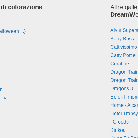
 di colorazione
Altre gall
DreamWor
Alvin Supers
lloween ...)
Baby Boss
Cattivissim
Catty Pottie
Coraline
Dragon Trai
Dragon Trai
Dragons 3
ri
Epic - Il mo
 TV
Home - A ca
Hotel Transy
I Croods
Kirikou