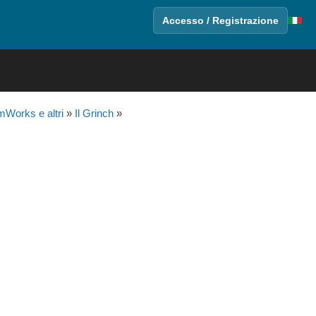
Accesso / Registrazione
Works e altri
»
Il Grinch
»