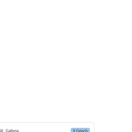
🗃
Galleria
Il Grinch