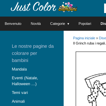
Vai
al
contenuto
Benvenuto
Novità
Categorie
Popolari
Dis
Pagina iniziale
»
Dise
Il Grinch ruba i regal
Le nostre pagine da
colorare per
bambini
Mandala
Eventi (Natale,
Halloween …)
Temi vari
Animali