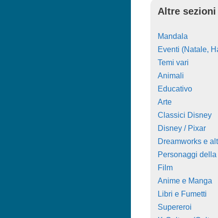
Altre sezioni
Mandala
Eventi (Natale, Ha
Temi vari
Animali
Educativo
Arte
Classici Disney
Disney / Pixar
Dreamworks e alt
Personaggi della
Film
Anime e Manga
Libri e Fumetti
Supereroi