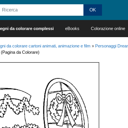
egni da colorare complessi
eBooks
Colorazione online
gni da colorare cartoni animati, animazione e film
»
Personaggi Dream
i. (Pagina da Colorare)