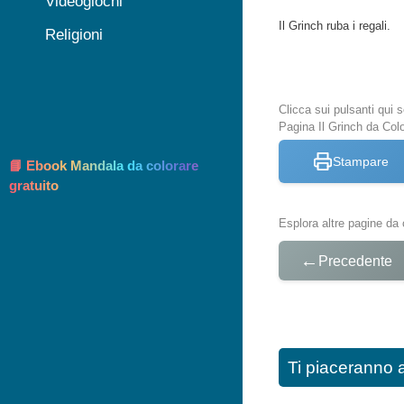
Videogiochi
Il Grinch ruba i regali.
Religioni
Clicca sui pulsanti qui
Pagina Il Grinch da Col
Stampare
📘 Ebook Mandala da colorare
gratuito
Esplora altre pagine da 
←
Precedente
Ti piaceranno 