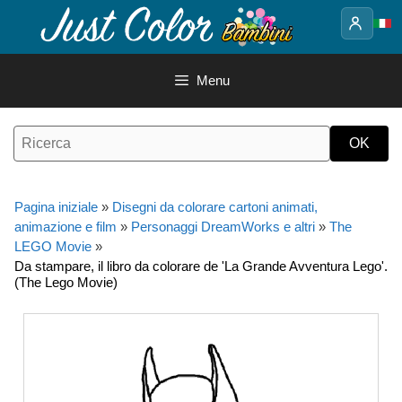
Vai
al
contenuto
Menu
Pagina iniziale
»
Disegni da colorare cartoni animati,
animazione e film
»
Personaggi DreamWorks e altri
»
The
LEGO Movie
»
Da stampare, il libro da colorare de 'La Grande Avventura Lego'.
(The Lego Movie)