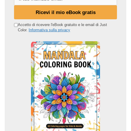
l
t
Ricevi il mio eBook gratis
u
o
Accetto di ricevere l'eBook gratuito e le email di Just
Color.
Informativa sulla privacy
i
n
d
i
r
i
z
z
o
e
m
a
i
l