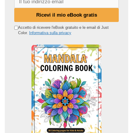
l
t
Ricevi il mio eBook gratis
u
o
Accetto di ricevere l'eBook gratuito e le email di Just
Color.
Informativa sulla privacy
i
n
d
i
r
i
z
z
o
e
m
a
i
l