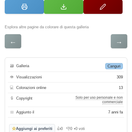
Esplora altre pagine da colorare di questa galleria
←
→
🗃
Galleria
Canguri
👁
Visualizzazioni
309
💻
Colorazioni online
13
Solo per uso personale e non
🔒
Copyright
commerciale
📅
Aggiunto il
7 anni fa
☆
Aggiungi ai preferiti
👍
0
👎
0
•
0 voti
Mi piace
Non mi piace