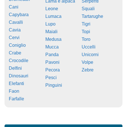
Lama e alpaca
Serpenti
Cani
Leone
Squali
Capybara
Lumaca
Tartarughe
Cavalli
Lupo
Tigri
Cavia
Maiali
Topi
Cervi
Medusa
Toro
Coniglio
Mucca
Uccelli
Crabe
Panda
Unicorni
Crocodile
Pavoni
Volpe
Delfini
Pecora
Zebre
Dinosauri
Pesci
Elefanti
Pinguini
Faon
Farfalle