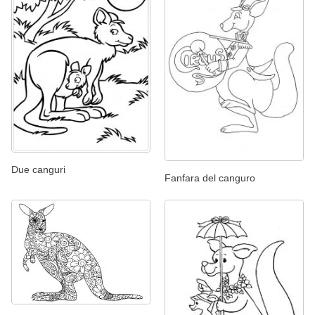
Due canguri
Fanfara del canguro