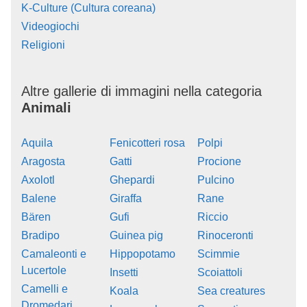
K-Culture (Cultura coreana)
Videogiochi
Religioni
Altre gallerie di immagini nella categoria
Animali
Aquila
Fenicotteri rosa
Polpi
Aragosta
Gatti
Procione
Axolotl
Ghepardi
Pulcino
Balene
Giraffa
Rane
Bären
Gufi
Riccio
Bradipo
Guinea pig
Rinoceronti
Camaleonti e
Hippopotamo
Scimmie
Lucertole
Insetti
Scoiattoli
Camelli e
Koala
Sea creatures
Dromedari