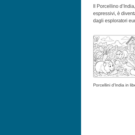
Il Porcellino d’Indi
espressivi, è divent
dagli esploratori e
Porcellini d'India in lib