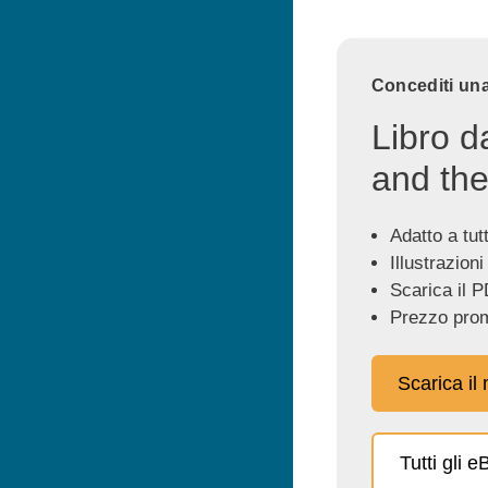
Concediti una
Libro d
and the
Adatto a tutti
Illustrazioni
Scarica il P
Prezzo prom
Scarica il
Tutti gli 