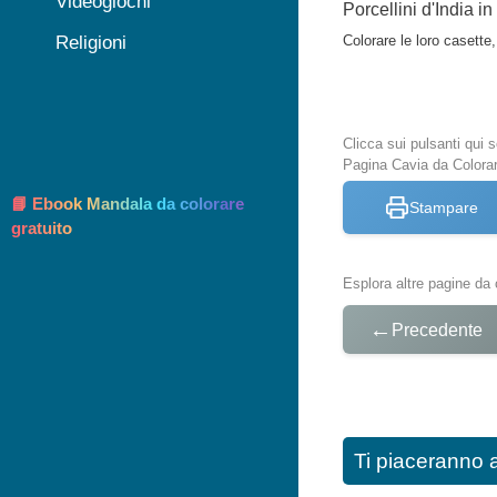
Videogiochi
Porcellini d'India in
Religioni
Colorare le loro casette, 
Clicca sui pulsanti qui
Pagina Cavia da Colora
📘 Ebook Mandala da colorare
Stampare
gratuito
Esplora altre pagine da 
←
Precedente
Ti piaceranno 