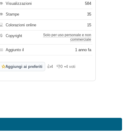
👁
Visualizzazioni
584
👁
Stampe
35
💻
Colorazioni online
15
Solo per uso personale e non
🔒
Copyright
commerciale
📅
Aggiunto il
1 anno fa
☆
Aggiungi ai preferiti
👍
4
👎
0
•
4 voti
Mi piace
Non mi piace