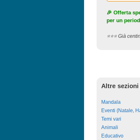
🎉 Offerta sp
per un period
⭐️⭐️⭐️ Già cent
Altre sezioni
Mandala
Eventi (Natale, Ha
Temi vari
Animali
Educativo