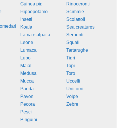
Guinea pig
Rinoceronti
e
Hippopotamo
Scimmie
Insetti
Scoiattoli
romedari
Koala
Sea creatures
Lama e alpaca
Serpenti
Leone
Squali
Lumaca
Tartarughe
Lupo
Tigri
Maiali
Topi
Medusa
Toro
Mucca
Uccelli
Panda
Unicorni
Pavoni
Volpe
Pecora
Zebre
Pesci
Pinguini