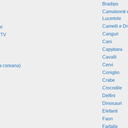
Bradipo
Camaleonti 
Lucertole
Camelli e D
ri
Canguri
 TV
Cani
Capybara
Cavalli
Cervi
a coreana)
Coniglio
Crabe
Crocodile
Delfini
Dinosauri
Elefanti
Faon
Farfalle