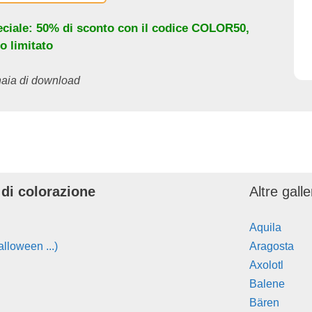
eciale: 50% di sconto con il codice
COLOR50
,
o limitato
inaia di download
 di colorazione
Altre gall
Aquila
lloween ...)
Aragosta
Axolotl
Balene
Bären