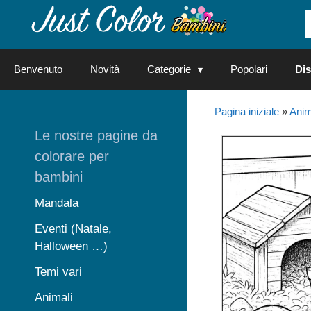
Vai
al
contenuto
Benvenuto
Novità
Categorie
Popolari
Dis
Pagina iniziale
»
Anim
Le nostre pagine da
colorare per
bambini
Mandala
Eventi (Natale,
Halloween …)
Temi vari
Animali