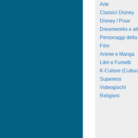
Arte
Classici Disney
Disney / Pixar
Dreamworks e alt
Personaggi della
Film
Anime e Manga
Libri e Fumetti
K-Culture (Cultur
Supereroi
Videogiochi
Religioni