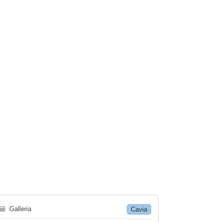
🗃
Galleria
Cavia