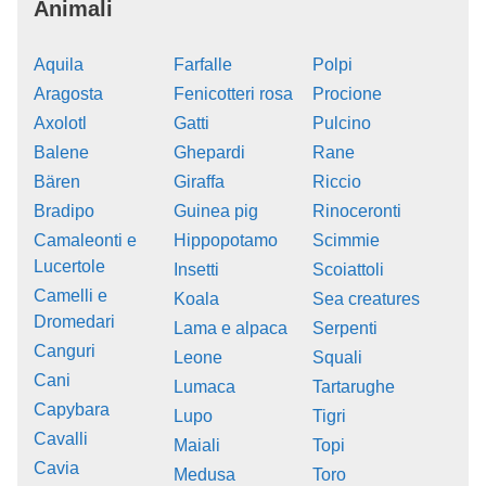
Animali
Aquila
Farfalle
Polpi
Aragosta
Fenicotteri rosa
Procione
Axolotl
Gatti
Pulcino
Balene
Ghepardi
Rane
Bären
Giraffa
Riccio
Bradipo
Guinea pig
Rinoceronti
Camaleonti e
Hippopotamo
Scimmie
Lucertole
Insetti
Scoiattoli
Camelli e
Koala
Sea creatures
Dromedari
Lama e alpaca
Serpenti
Canguri
Leone
Squali
Cani
Lumaca
Tartarughe
Capybara
Lupo
Tigri
Cavalli
Maiali
Topi
Cavia
Medusa
Toro