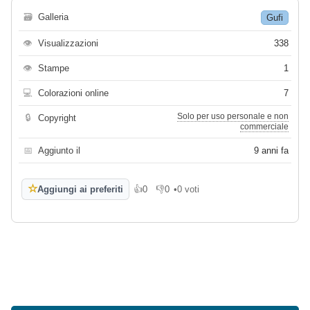
🗃
Galleria
Gufi
👁
Visualizzazioni
338
👁
Stampe
1
💻
Colorazioni online
7
Solo per uso personale e non
🔒
Copyright
commerciale
📅
Aggiunto il
9 anni fa
☆
Aggiungi ai preferiti
👍
0
👎
0
•
0 voti
Mi piace
Non mi piace