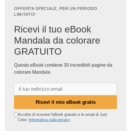
OFFERTA SPECIALE, PER UN PERIODO
LIMITATO!
Ricevi il tuo eBook
Mandala da colorare
GRATUITO
Questo eBook contiene 30 incredibili pagine da
colorare Mandala
I
l
t
Ricevi il mio eBook gratis
u
o
Accetto di ricevere l'eBook gratuito e le email di Just
Color.
Informativa sulla privacy
i
n