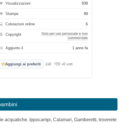
👁
Visualizzazioni
838
👁
Stampe
89
💻
Colorazioni online
6
Solo per uso personale e non
🔒
Copyright
commerciale
📅
Aggiunto il
1 anno fa
☆
Aggiungi ai preferiti
👍
0
👎
0
•
0 voti
Mi piace
Non mi piace
bambini
ie acquatiche. Ippocampi, Calamari, Gamberetti, troverete