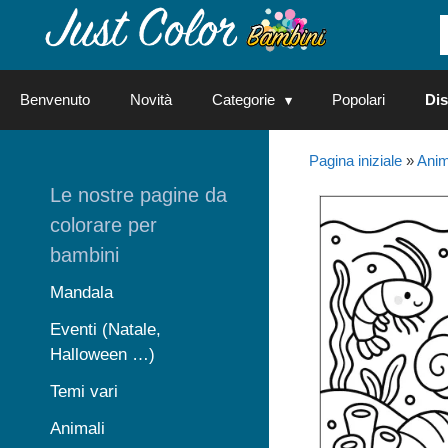
Vai
al
contenuto
Benvenuto
Novità
Categorie
Popolari
Dis
Pagina iniziale
»
Anim
Le nostre pagine da
colorare per
bambini
Mandala
Eventi (Natale,
Halloween …)
Temi vari
Animali