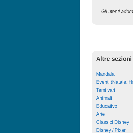
Gli utenti adora
Altre sezioni
Mandala
Eventi (Natale, Ha
Temi vari
Animali
Educativo
Arte
Classici Disney
Disney / Pixar