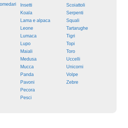
romedari
Insetti
Scoiattoli
Koala
Serpenti
Lama e alpaca
Squali
Leone
Tartarughe
Lumaca
Tigri
Lupo
Topi
Maiali
Toro
Medusa
Uccelli
Mucca
Unicorni
Panda
Volpe
Pavoni
Zebre
Pecora
Pesci