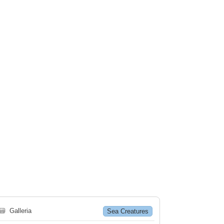
🗃
Galleria
Sea Creatures