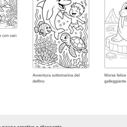
 con vari
Avventura sottomarina del
Morse felice
delfino
galleggiante