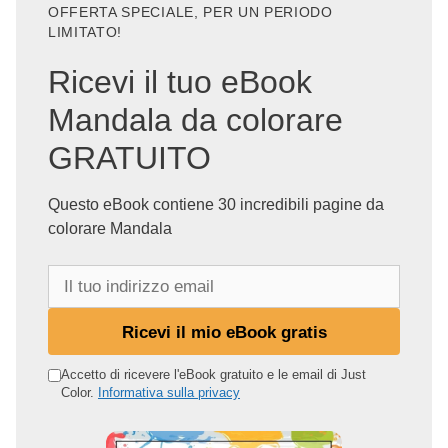
OFFERTA SPECIALE, PER UN PERIODO
LIMITATO!
Ricevi il tuo eBook
Mandala da colorare
GRATUITO
Questo eBook contiene 30 incredibili pagine da
colorare Mandala
I
l
t
Ricevi il mio eBook gratis
u
o
Accetto di ricevere l'eBook gratuito e le email di Just
Color.
Informativa sulla privacy
i
n
d