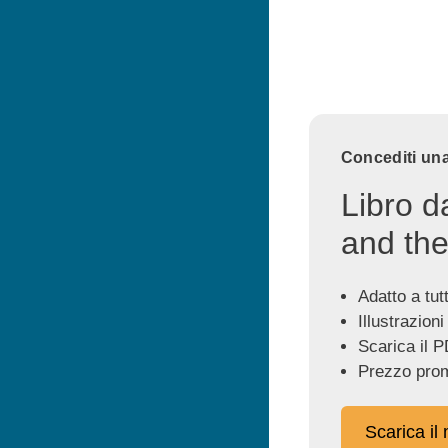
Concediti una
Libro d
and the
Adatto a tutti
Illustrazioni
Scarica il P
Prezzo prom
Scarica il