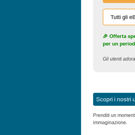
Tutti gli 
🎉 Offerta sp
per un period
Gli utenti adora
Scopri i nostri 
Prenditi un momento 
immaginazione.