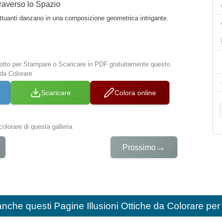
traverso lo Spazio
fluttuanti danzano in una composizione geometrica intrigante.
 sotto per Stampare o Scaricare in PDF gratuitamente questo
 da Colorare
Scaricare
Colora online
colorare di questa galleria
→
Prossimo
anche questi
Pagine Illusioni Ottiche da Colorare pe