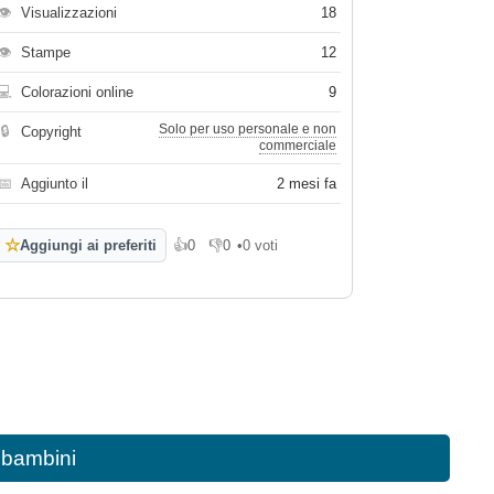
👁
Visualizzazioni
18
👁
Stampe
12
💻
Colorazioni online
9
Solo per uso personale e non
🔒
Copyright
commerciale
📅
Aggiunto il
2 mesi fa
☆
Aggiungi ai preferiti
👍
0
👎
0
•
0 voti
Mi piace
Non mi piace
r bambini