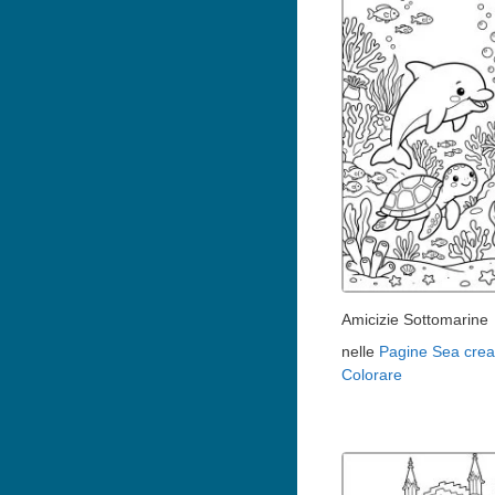
Amicizie Sottomarine
nelle
Pagine Sea crea
Colorare