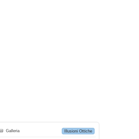
🗃
Galleria
Illusioni Ottiche