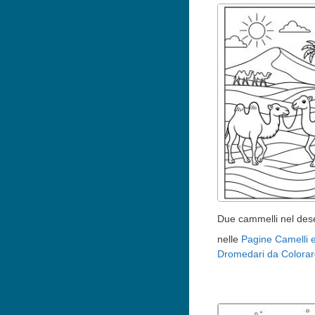
Due cammelli nel des
nelle
Pagine Camelli 
Dromedari da Colorar