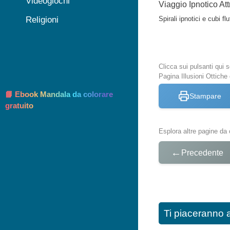
Videogiochi
Viaggio Ipnotico At
Religioni
Spirali ipnotici e cubi 
Clicca sui pulsanti qui
Pagina Illusioni Ottiche
📘 Ebook Mandala da colorare
Stampare
gratuito
Esplora altre pagine da 
←
Precedente
Ti piaceranno 