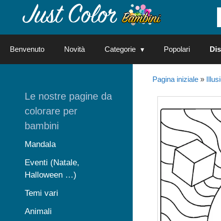
Vai
al
contenuto
Benvenuto
Novità
Categorie
Popolari
Dis
Pagina iniziale
»
Illus
Le nostre pagine da
colorare per
bambini
Mandala
Eventi (Natale,
Halloween …)
Temi vari
Animali