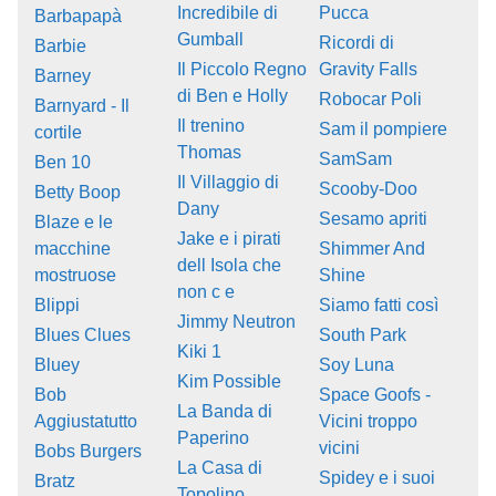
Incredibile di
Pucca
Barbapapà
Gumball
Ricordi di
Barbie
Il Piccolo Regno
Gravity Falls
Barney
di Ben e Holly
Robocar Poli
Barnyard - Il
Il trenino
Sam il pompiere
cortile
Thomas
SamSam
Ben 10
Il Villaggio di
Scooby-Doo
Betty Boop
Dany
Sesamo apriti
Blaze e le
Jake e i pirati
macchine
Shimmer And
dell Isola che
mostruose
Shine
non c e
Blippi
Siamo fatti così
Jimmy Neutron
Blues Clues
South Park
Kiki 1
Bluey
Soy Luna
Kim Possible
Bob
Space Goofs -
La Banda di
Aggiustatutto
Vicini troppo
Paperino
vicini
Bobs Burgers
La Casa di
Spidey e i suoi
Bratz
Topolino