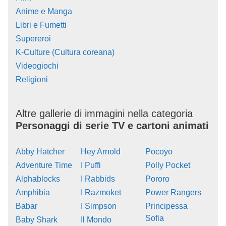
Anime e Manga
Libri e Fumetti
Supereroi
K-Culture (Cultura coreana)
Videogiochi
Religioni
Altre gallerie di immagini nella categoria
Personaggi di serie TV e cartoni animati
Abby Hatcher
Hey Arnold
Pocoyo
Adventure Time
I Puffi
Polly Pocket
Alphablocks
I Rabbids
Pororo
Amphibia
I Razmoket
Power Rangers
Babar
I Simpson
Principessa
Sofia
Baby Shark
Il Mondo