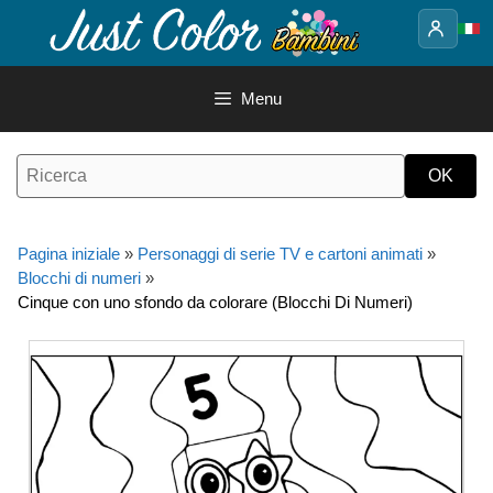
Vai
al
contenuto
Menu
Pagina iniziale
»
Personaggi di serie TV e cartoni animati
»
Blocchi di numeri
»
Cinque con uno sfondo da colorare (Blocchi Di Numeri)