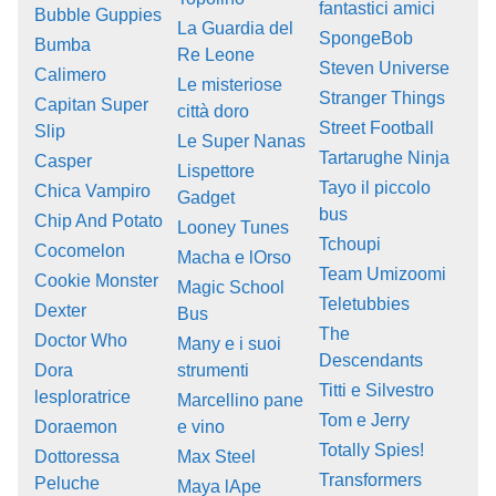
fantastici amici
Bubble Guppies
La Guardia del
SpongeBob
Bumba
Re Leone
Steven Universe
Calimero
Le misteriose
Stranger Things
Capitan Super
città doro
Street Football
Slip
Le Super Nanas
Tartarughe Ninja
Casper
Lispettore
Tayo il piccolo
Chica Vampiro
Gadget
bus
Chip And Potato
Looney Tunes
Tchoupi
Cocomelon
Macha e lOrso
Team Umizoomi
Cookie Monster
Magic School
Teletubbies
Dexter
Bus
The
Doctor Who
Many e i suoi
Descendants
Dora
strumenti
Titti e Silvestro
lesploratrice
Marcellino pane
Tom e Jerry
Doraemon
e vino
Totally Spies!
Dottoressa
Max Steel
Transformers
Peluche
Maya lApe