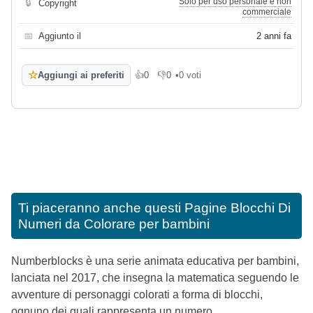
Solo per uso personale e non
🔒
Copyright
commerciale
📅
Aggiunto il
2 anni fa
☆
Aggiungi ai preferiti
👍
0
👎
0
•
0 voti
Mi piace
Non mi piace
Ti piaceranno anche questi
Pagine Blocchi Di
Numeri da Colorare per bambini
Numberblocks è una serie animata educativa per bambini,
lanciata nel 2017, che insegna la matematica seguendo le
avventure di personaggi colorati a forma di blocchi,
ognuno dei quali rappresenta un numero.