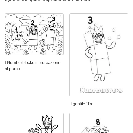
I Numberblocks in ricreazione
al parco
Il gentile 'Tre'