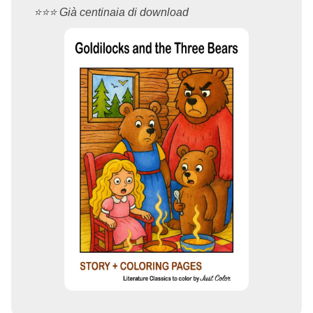
⭐️⭐️⭐️ Già centinaia di download