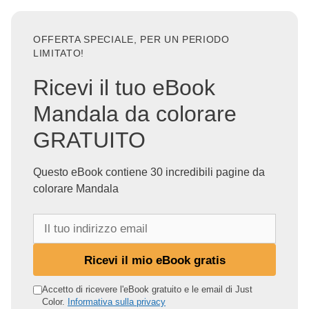
OFFERTA SPECIALE, PER UN PERIODO
LIMITATO!
Ricevi il tuo eBook
Mandala da colorare
GRATUITO
Questo eBook contiene 30 incredibili pagine da
colorare Mandala
I
l
t
Ricevi il mio eBook gratis
u
o
Accetto di ricevere l'eBook gratuito e le email di Just
Color.
Informativa sulla privacy
i