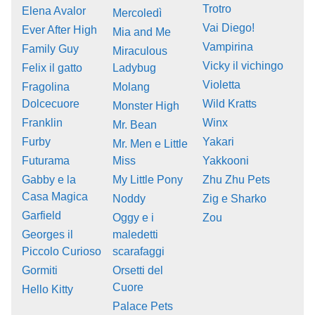
Trotro
Elena Avalor
Mercoledì
Vai Diego!
Ever After High
Mia and Me
Vampirina
Family Guy
Miraculous
Vicky il vichingo
Felix il gatto
Ladybug
Violetta
Fragolina
Molang
Dolcecuore
Wild Kratts
Monster High
Franklin
Winx
Mr. Bean
Furby
Yakari
Mr. Men e Little
Futurama
Miss
Yakkooni
Gabby e la
My Little Pony
Zhu Zhu Pets
Casa Magica
Noddy
Zig e Sharko
Garfield
Oggy e i
Zou
Georges il
maledetti
Piccolo Curioso
scarafaggi
Gormiti
Orsetti del
Cuore
Hello Kitty
Palace Pets