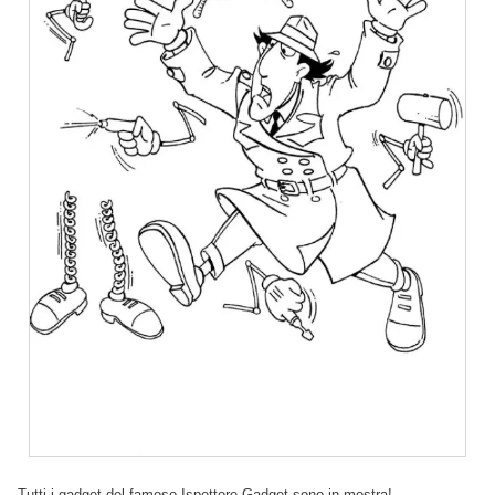
Tutti i gadget del famoso Ispettore Gadget sono in mostra!