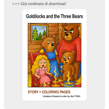
⭐️⭐️⭐️ Già centinaia di download