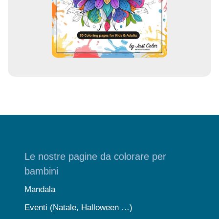
a
i
l
Le nostre pagine da colorare per
bambini
Mandala
Eventi (Natale, Halloween …)