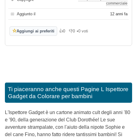
commerciale
📅
Aggiunto il
12 anni fa
☆
Aggiungi ai preferiti
👍
0
👎
0
•
0 voti
Mi piace
Non mi piace
Ti piaceranno anche questi
Pagine L Ispettore
Gadget da Colorare per bambini
L'Ispettore Gadget è un cartone animato cult degli anni '80
e '90, della generazione del Club Dorothée! Le sue
avventure strampalate, con l'aiuto della nipote Sophie e
del cane Fino, hanno fatto ridere tantissimi bambini! Si