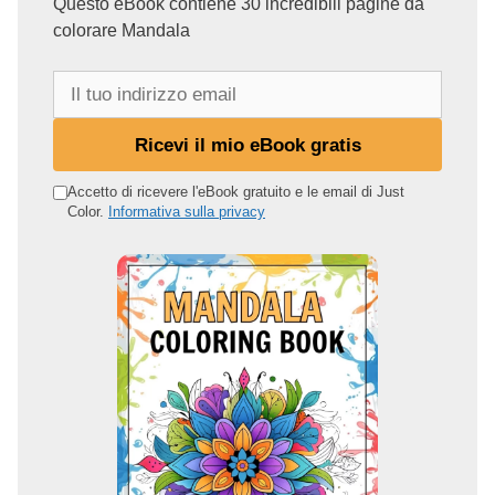
Questo eBook contiene 30 incredibili pagine da
colorare Mandala
I
l
t
Ricevi il mio eBook gratis
u
o
Accetto di ricevere l'eBook gratuito e le email di Just
Color.
Informativa sulla privacy
i
n
d
i
r
i
z
z
o
e
m