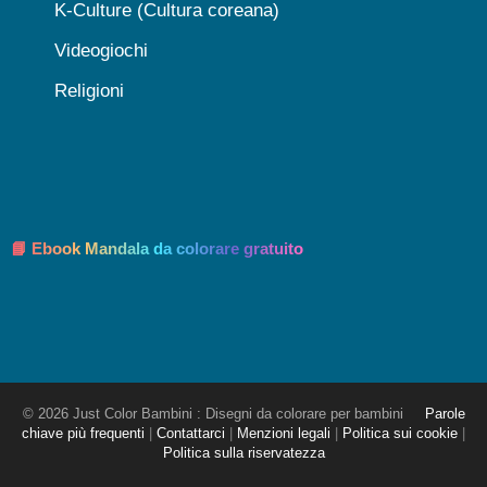
K-Culture (Cultura coreana)
Videogiochi
Religioni
📘 Ebook Mandala da colorare gratuito
© 2026 Just Color Bambini : Disegni da colorare per bambini
Parole
chiave più frequenti
|
Contattarci
|
Menzioni legali
|
Politica sui cookie
|
Politica sulla riservatezza