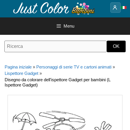
Vai
al
contenuto
Menu
Pagina iniziale
»
Personaggi di serie TV e cartoni animati
»
Lispettore Gadget
»
Disegno da colorare dell'ispettore Gadget per bambini (L
Ispettore Gadget)