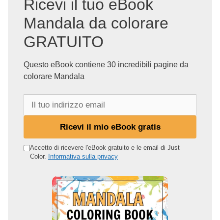
Ricevi il tuo eBook
Mandala da colorare
GRATUITO
Questo eBook contiene 30 incredibili pagine da
colorare Mandala
I
l
t
Ricevi il mio eBook gratis
u
o
Accetto di ricevere l'eBook gratuito e le email di Just
Color.
Informativa sulla privacy
i
n
d
i
r
i