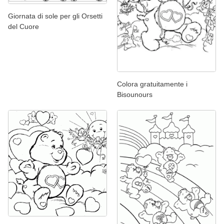
Giornata di sole per gli Orsetti
del Cuore
Colora gratuitamente i
Bisounours