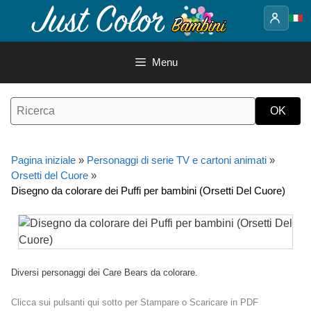
Vai
al
contenuto
Menu
Pagina iniziale
»
Personaggi di serie TV e cartoni animati
»
Orsetti del Cuore
»
Disegno da colorare dei Puffi per bambini (Orsetti Del Cuore)
Diversi personaggi dei Care Bears da colorare.
Clicca sui pulsanti qui sotto per Stampare o Scaricare in PDF