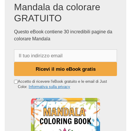
Mandala da colorare
GRATUITO
Questo eBook contiene 30 incredibili pagine da
colorare Mandala
I
l
t
Ricevi il mio eBook gratis
u
o
Accetto di ricevere l'eBook gratuito e le email di Just
Color.
Informativa sulla privacy
i
n
d
i
r
i
z