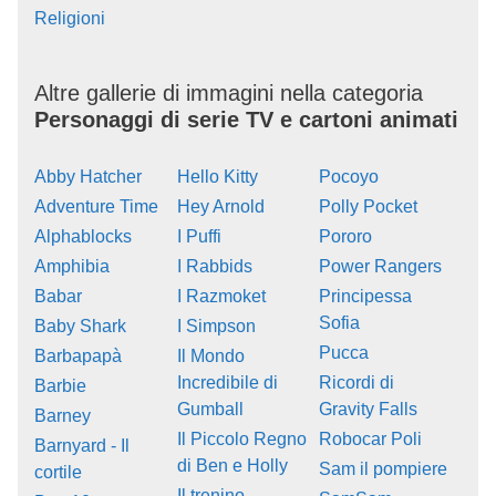
Religioni
Altre gallerie di immagini nella categoria
Personaggi di serie TV e cartoni animati
Abby Hatcher
Hello Kitty
Pocoyo
Adventure Time
Hey Arnold
Polly Pocket
Alphablocks
I Puffi
Pororo
Amphibia
I Rabbids
Power Rangers
Babar
I Razmoket
Principessa
Sofia
Baby Shark
I Simpson
Pucca
Barbapapà
Il Mondo
Incredibile di
Ricordi di
Barbie
Gumball
Gravity Falls
Barney
Il Piccolo Regno
Robocar Poli
Barnyard - Il
di Ben e Holly
Sam il pompiere
cortile
Il trenino