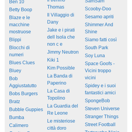
SamSam
Ben 10
Thomas
Scooby-Doo
Betty Boop
Il Villaggio di
Sesamo apriti
Blaze e le
Dany
macchine
Shimmer And
Jake e i pirati
mostruose
Shine
dell Isola che
Blippi
Siamo fatti così
non c e
Blocchi di
South Park
Jimmy Neutron
numeri
Soy Luna
Kiki 1
Blues Clues
Space Goofs -
Kim Possible
Bluey
Vicini troppo
La Banda di
vicini
Bob
Paperino
Aggiustatutto
Spidey e i suoi
La Casa di
fantastici amici
Bobs Burgers
Topolino
SpongeBob
Bratz
La Guardia del
Steven Universe
Bubble Guppies
Re Leone
Stranger Things
Bumba
Le misteriose
Street Football
Calimero
città doro