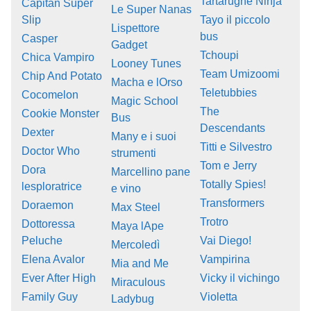
Tartarughe Ninja
Capitan Super
Le Super Nanas
Slip
Tayo il piccolo
Lispettore
bus
Casper
Gadget
Tchoupi
Chica Vampiro
Looney Tunes
Team Umizoomi
Chip And Potato
Macha e lOrso
Teletubbies
Cocomelon
Magic School
The
Cookie Monster
Bus
Descendants
Dexter
Many e i suoi
Titti e Silvestro
Doctor Who
strumenti
Tom e Jerry
Dora
Marcellino pane
Totally Spies!
lesploratrice
e vino
Transformers
Doraemon
Max Steel
Trotro
Dottoressa
Maya lApe
Peluche
Vai Diego!
Mercoledì
Elena Avalor
Vampirina
Mia and Me
Ever After High
Vicky il vichingo
Miraculous
Family Guy
Violetta
Ladybug