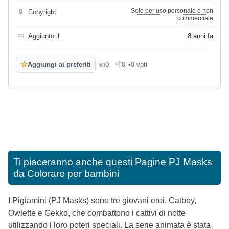
Solo per uso personale e non
🔒
Copyright
commerciale
📅
Aggiunto il
8 anni fa
☆
Aggiungi ai preferiti
👍
0
👎
0
•
0 voti
Mi piace
Non mi piace
Ti piaceranno anche questi
Pagine PJ Masks
da Colorare per bambini
I Pigiamini (PJ Masks) sono tre giovani eroi, Catboy,
Owlette e Gekko, che combattono i cattivi di notte
utilizzando i loro poteri speciali. La serie animata è stata