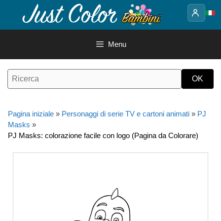
Vai
al
contenuto
Menu
Pagina iniziale
»
Personaggi di serie TV e cartoni animati
»
PJ
Masks
»
PJ Masks: colorazione facile con logo (Pagina da Colorare)