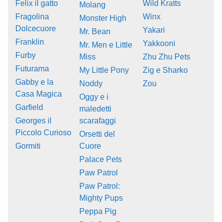
Felix il gatto
Wild Kratts
Molang
Fragolina
Winx
Monster High
Dolcecuore
Yakari
Mr. Bean
Franklin
Yakkooni
Mr. Men e Little
Furby
Miss
Zhu Zhu Pets
Futurama
My Little Pony
Zig e Sharko
Gabby e la
Noddy
Zou
Casa Magica
Oggy e i
Garfield
maledetti
Georges il
scarafaggi
Piccolo Curioso
Orsetti del
Gormiti
Cuore
Palace Pets
Paw Patrol
Paw Patrol:
Mighty Pups
Peppa Pig