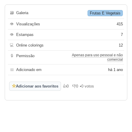
🗃
Galeria
Frutas E Vegetais
👁
Visualizações
415
👁
Estampas
7
💻
Online colorings
12
Apenas para uso pessoal e não
🔒
Permissão
comercial
📅
Adicionado em
há 1 ano
☆
Adicionar aos favoritos
👍
0
👎
0
•
0 votos
Gosto
Não gosto