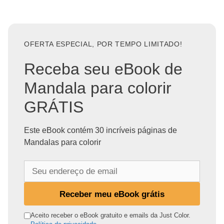
OFERTA ESPECIAL, POR TEMPO LIMITADO!
Receba seu eBook de
Mandala para colorir
GRÁTIS
Este eBook contém 30 incríveis páginas de
Mandalas para colorir
S
e
u
Receber meu eBook grátis
e
n
Aceito receber o eBook gratuito e emails da Just Color.