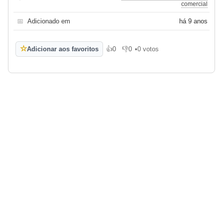
comercial
📅
Adicionado em
há 9 anos
☆
Adicionar aos favoritos
👍
0
👎
0
•
0 votos
Gosto
Não gosto