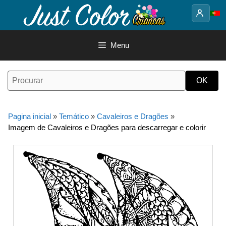
Saltar
para
o
conteúdo
Menu
Pagina inicial
»
Temático
»
Cavaleiros e Dragões
»
Imagem de Cavaleiros e Dragões para descarregar e colorir