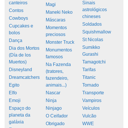
canteiros
Sinais
Magi
astrológicos
Contos
Maneki Neko
chineses
Cowboys
Máscaras
Soldados
Cupcakes e
Momentos
Squishmallow
bolos
preciosos
St Nicolas
Dança
Monster Truck
Sumikko
Dia dos Mortos
Monumentos
Gurashi
(Día de los
famosos
Muertos)
Tamagotchi
Na Fazenda
Disneyland
Tarifas
(tratores,
Dreamcatchers
Titanic
fazendeiro,
Egito
animais...)
Tornado
Elfo
Nascar
Transporte
Emoji
Ninja
Vampiros
Espaço do
Ninjago
Veículos
planeta da
O Ceifador
Vulcão
galáxia
Obrigado
WWE