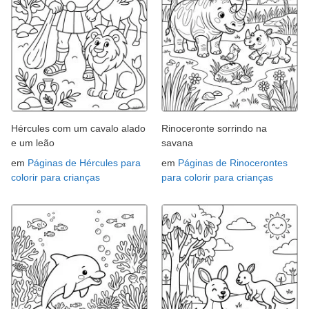
Hércules com um cavalo alado
Rinoceronte sorrindo na
e um leão
savana
em
Páginas de Hércules para
em
Páginas de Rinocerontes
colorir para crianças
para colorir para crianças