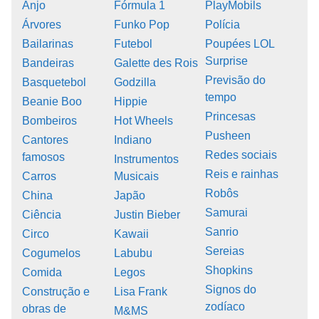
Anjo
Fórmula 1
PlayMobils
Árvores
Funko Pop
Polícia
Bailarinas
Futebol
Poupées LOL
Surprise
Bandeiras
Galette des Rois
Previsão do
Basquetebol
Godzilla
tempo
Beanie Boo
Hippie
Princesas
Bombeiros
Hot Wheels
Pusheen
Cantores
Indiano
Redes sociais
famosos
Instrumentos
Reis e rainhas
Carros
Musicais
Robôs
China
Japão
Samurai
Ciência
Justin Bieber
Sanrio
Circo
Kawaii
Sereias
Cogumelos
Labubu
Shopkins
Comida
Legos
Signos do
Construção e
Lisa Frank
zodíaco
obras de
M&MS