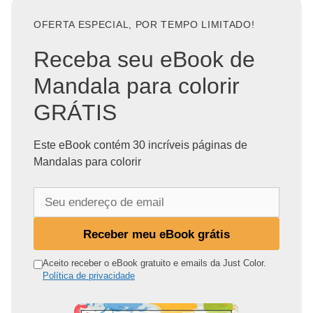
OFERTA ESPECIAL, POR TEMPO LIMITADO!
Receba seu eBook de
Mandala para colorir
GRÁTIS
Este eBook contém 30 incríveis páginas de
Mandalas para colorir
S
e
u
Receber meu eBook grátis
e
n
Aceito receber o eBook gratuito e emails da Just Color.
Política de privacidade
d
e
r