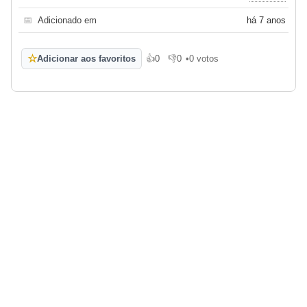
📅
Adicionado em
há 7 anos
☆
Adicionar aos favoritos
👍
0
👎
0
•
0 votos
Gosto
Não gosto