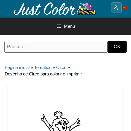
Saltar
para
o
conteúdo
Menu
Pagina inicial
»
Temático
»
Circo
»
Desenho de Circo para colorir e imprimir