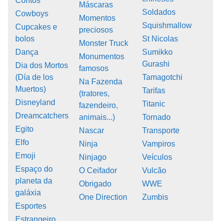
Contos
Máscaras
Soldados
Cowboys
Momentos
Squishmallow
Cupcakes e
preciosos
bolos
St Nicolas
Monster Truck
Dança
Sumikko
Monumentos
Gurashi
Dia dos Mortos
famosos
(Día de los
Tamagotchi
Na Fazenda
Muertos)
Tarifas
(tratores,
Disneyland
Titanic
fazendeiro,
Dreamcatchers
animais...)
Tornado
Egito
Nascar
Transporte
Elfo
Ninja
Vampiros
Emoji
Ninjago
Veículos
Espaço do
O Ceifador
Vulcão
planeta da
Obrigado
WWE
galáxia
One Direction
Zumbis
Esportes
Estrangeiro