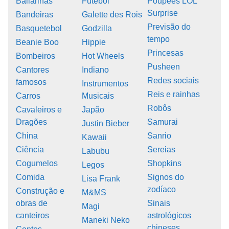
Bailarinas
Futebol
Poupées LOL
Surprise
Bandeiras
Galette des Rois
Previsão do
Basquetebol
Godzilla
tempo
Beanie Boo
Hippie
Princesas
Bombeiros
Hot Wheels
Pusheen
Cantores
Indiano
Redes sociais
famosos
Instrumentos
Reis e rainhas
Carros
Musicais
Robôs
Cavaleiros e
Japão
Dragões
Samurai
Justin Bieber
China
Sanrio
Kawaii
Ciência
Sereias
Labubu
Cogumelos
Shopkins
Legos
Comida
Signos do
Lisa Frank
zodíaco
Construção e
M&MS
obras de
Sinais
Magi
canteiros
astrológicos
Maneki Neko
chineses