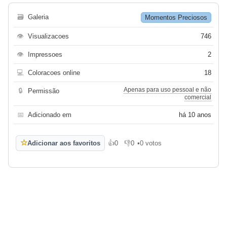
🗃
Galeria
Momentos Preciosos
👁
Visualizacoes
746
👁
Impressoes
2
💻
Coloracoes online
18
Apenas para uso pessoal e não
🔒
Permissão
comercial
📅
Adicionado em
há 10 anos
☆
Adicionar aos favoritos
👍
0
👎
0
•
0 votos
Gosto
Não gosto