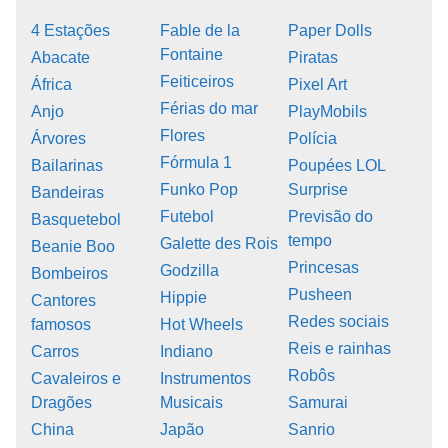
4 Estações
Fable de la
Paper Dolls
Fontaine
Abacate
Piratas
Feiticeiros
África
Pixel Art
Férias do mar
Anjo
PlayMobils
Flores
Árvores
Polícia
Fórmula 1
Bailarinas
Poupées LOL
Funko Pop
Surprise
Bandeiras
Futebol
Previsão do
Basquetebol
tempo
Galette des Rois
Beanie Boo
Princesas
Godzilla
Bombeiros
Pusheen
Hippie
Cantores
Redes sociais
famosos
Hot Wheels
Reis e rainhas
Carros
Indiano
Robôs
Cavaleiros e
Instrumentos
Dragões
Musicais
Samurai
China
Japão
Sanrio