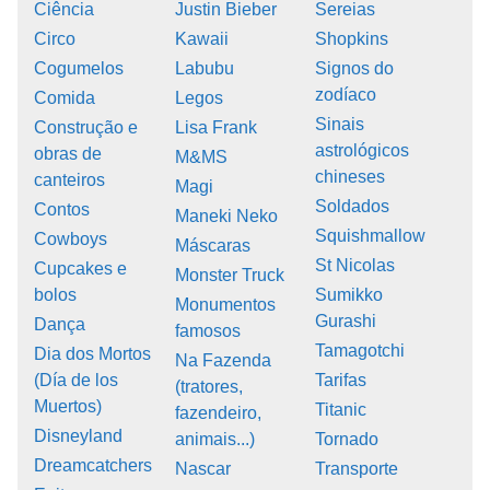
Ciência
Justin Bieber
Sereias
Circo
Kawaii
Shopkins
Cogumelos
Labubu
Signos do
zodíaco
Comida
Legos
Sinais
Construção e
Lisa Frank
astrológicos
obras de
M&MS
chineses
canteiros
Magi
Soldados
Contos
Maneki Neko
Squishmallow
Cowboys
Máscaras
St Nicolas
Cupcakes e
Monster Truck
bolos
Sumikko
Monumentos
Gurashi
Dança
famosos
Tamagotchi
Dia dos Mortos
Na Fazenda
(Día de los
Tarifas
(tratores,
Muertos)
Titanic
fazendeiro,
Disneyland
animais...)
Tornado
Dreamcatchers
Nascar
Transporte