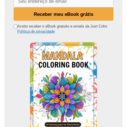
e
u
Receber meu eBook grátis
e
n
Aceito receber o eBook gratuito e emails da Just Color.
Política de privacidade
d
e
r
e
ç
o
d
e
e
m
a
i
l