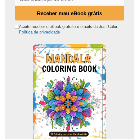
e
u
Receber meu eBook grátis
e
n
Aceito receber o eBook gratuito e emails da Just Color.
Política de privacidade
d
e
r
e
ç
o
d
e
e
m
a
i
l