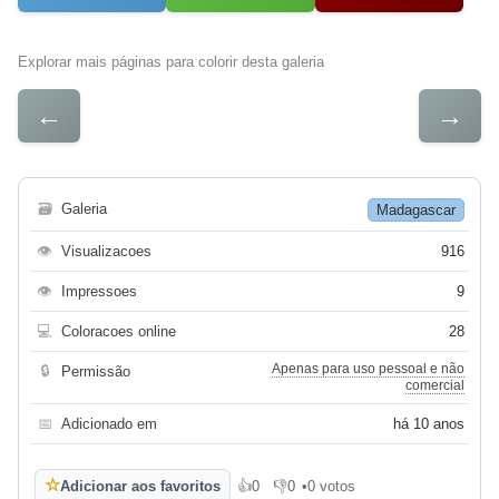
Explorar mais páginas para colorir desta galeria
←
→
🗃
Galeria
Madagascar
👁
Visualizacoes
916
👁
Impressoes
9
💻
Coloracoes online
28
Apenas para uso pessoal e não
🔒
Permissão
comercial
📅
Adicionado em
há 10 anos
☆
Adicionar aos favoritos
👍
0
👎
0
•
0 votos
Gosto
Não gosto