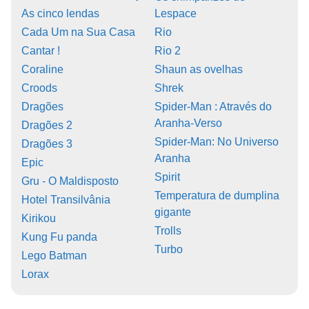
As cinco lendas
Lespace
Cada Um na Sua Casa
Rio
Cantar !
Rio 2
Coraline
Shaun as ovelhas
Croods
Shrek
Dragões
Spider-Man : Através do
Aranha-Verso
Dragões 2
Spider-Man: No Universo
Dragões 3
Aranha
Epic
Spirit
Gru - O Maldisposto
Temperatura de dumplina
Hotel Transilvânia
gigante
Kirikou
Trolls
Kung Fu panda
Turbo
Lego Batman
Lorax