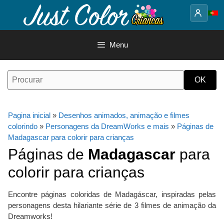
Saltar
para
o
conteúdo
Menu
Pagina inicial
»
Desenhos animados, animação e filmes
colorindo
»
Personagens da DreamWorks e mais
»
Páginas de
Madagascar para colorir para crianças
Páginas de
Madagascar
para
colorir para crianças
Encontre páginas coloridas de Madagáscar, inspiradas pelas
personagens desta hilariante série de 3 filmes de animação da
Dreamworks!