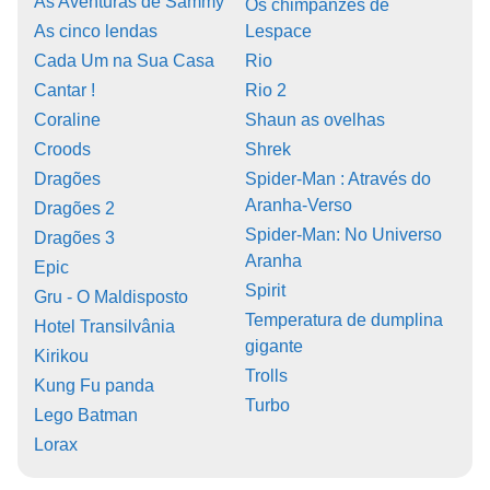
As Aventuras de Sammy
Os chimpanzes de
As cinco lendas
Lespace
Cada Um na Sua Casa
Rio
Cantar !
Rio 2
Coraline
Shaun as ovelhas
Croods
Shrek
Dragões
Spider-Man : Através do
Aranha-Verso
Dragões 2
Spider-Man: No Universo
Dragões 3
Aranha
Epic
Spirit
Gru - O Maldisposto
Temperatura de dumplina
Hotel Transilvânia
gigante
Kirikou
Trolls
Kung Fu panda
Turbo
Lego Batman
Lorax