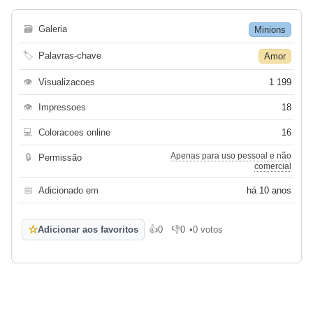
🗃
Galeria
Minions
🏷
Palavras-chave
Amor
👁
Visualizacoes
1 199
👁
Impressoes
18
💻
Coloracoes online
16
Apenas para uso pessoal e não
🔒
Permissão
comercial
📅
Adicionado em
há 10 anos
☆
Adicionar aos favoritos
👍
0
👎
0
•
0 votos
Gosto
Não gosto