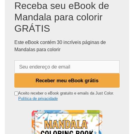
Receba seu eBook de
Mandala para colorir
GRÁTIS
Este eBook contém 30 incríveis páginas de
Mandalas para colorir
S
e
u
Receber meu eBook grátis
e
n
Aceito receber o eBook gratuito e emails da Just Color.
Política de privacidade
d
e
r
e
ç