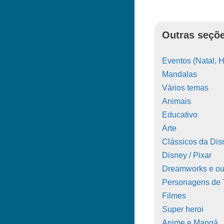
Outras seçõe
Eventos (Natal, H
Mandalas
Vários temas
Animais
Educativo
Arte
Clássicos da Dis
Disney / Pixar
Dreamworks e ou
Personagens de
Filmes
Super heroi
Anime e Mangá