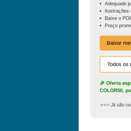
Adequado pa
Ilustrações 
Baixe o PDF
Preço promo
Baixar m
Todos os 
🎉 Oferta es
COLOR50
, p
⭐️⭐️⭐️ Já são 