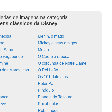
lerias de imagens na categoria
ens clássicos da Disney
mecida
Merlin, o mago
era
Mickey e seus amigos
e o Sapo
Mulan
 o vagabundo
O Cão-e a raposa
smine
O corcunda de Notre Dame
s das Maravilhas
O Rei Leão
Os 101 dálmatas
Peter Pan
Pinóquio
ianca
Planeta do Tesouro
Neve
Pocahontas
Robin hood