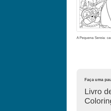
A Pequena Sereia: c
Faça uma paus
Livro d
Colorin