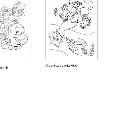
A bonita sereia Ariel
olorir