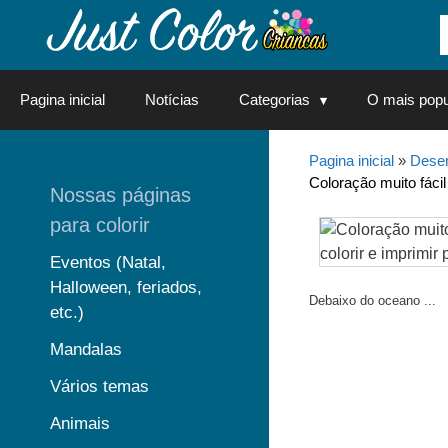
Saltar
para
o
conteúdo
Pagina inicial
Notícias
Categorias
O mais popu
Pagina inicial
»
Desen
Coloração muito fácil
Nossas páginas
para colorir
Eventos (Natal,
Halloween, feriados,
Debaixo do oceano ...
etc.)
Mandalas
Vários temas
Animais