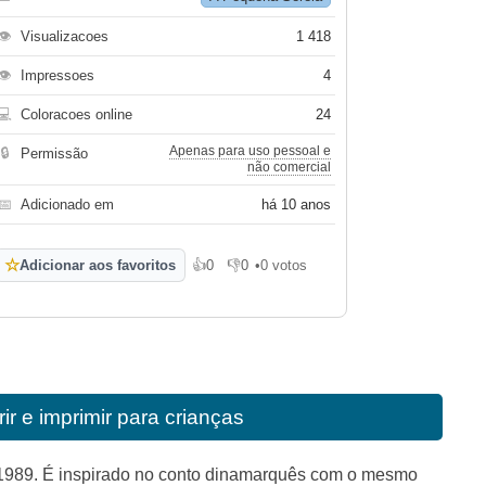
👁
Visualizacoes
1 418
👁
Impressoes
4
💻
Coloracoes online
24
Apenas para uso pessoal e
🔒
Permissão
não comercial
📅
Adicionado em
há 10 anos
☆
Adicionar aos favoritos
👍
0
👎
0
•
0 votos
Gosto
Não gosto
r e imprimir para crianças
 1989. É inspirado no conto dinamarquês com o mesmo