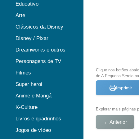
Educativo
Arte
Clássicos da Disney
Disney / Pixar
Dreamworks e outros
Personagens de TV
Clique nos botões abai
Filmes
de A Pequena Sereia par
Super heroi
Imprimir
Anime e Mangá
K-Culture
Explorar mais páginas pa
Livros e quadrinhos
←
Anterior
Jogos de vídeo