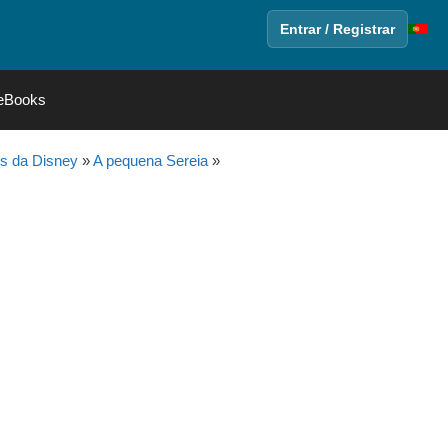
Entrar / Registrar
eBooks
s da Disney
»
A pequena Sereia
»