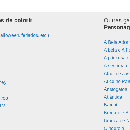
s de colorir
Outras ga
Personag
alloween, feriados, etc.)
A Bela Ador
A bela e A F
A princesa 
A senhora e
Aladin e Ja
Alice no Pai
ney
Aristogatos
Atlântida
tros
Bambi
 TV
Bernard e B
Branca de 
Cinderela