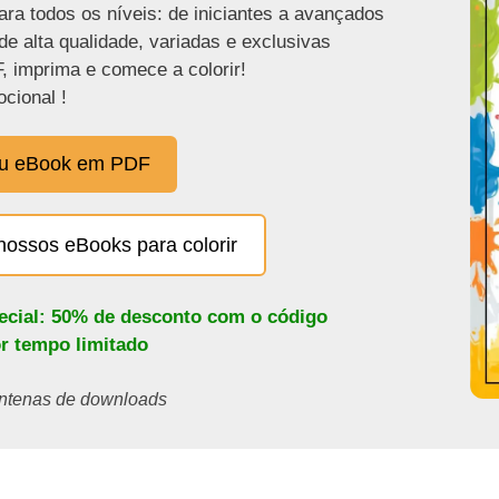
ra todos os níveis: de iniciantes a avançados
de alta qualidade, variadas e exclusivas
, imprima e comece a colorir!
cional !
eu eBook em PDF
nossos eBooks para colorir
pecial: 50% de desconto com o código
or tempo limitado
centenas de downloads