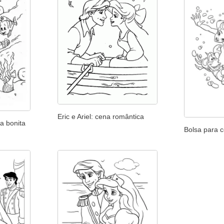
Eric e Ariel: cena romântica
ia bonita
Bolsa para c