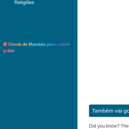
Religiões
📘 Ebook de Mandala para colorir
grátis
Também vai go
Did you know? The 