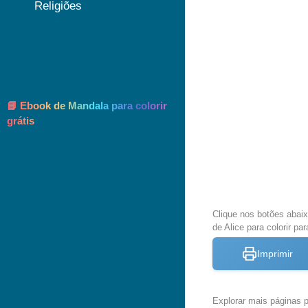
Religiões
📘 Ebook de Mandala para colorir
grátis
Clique nos botões abai
de Alice para colorir pa
Imprimir
Explorar mais páginas pa