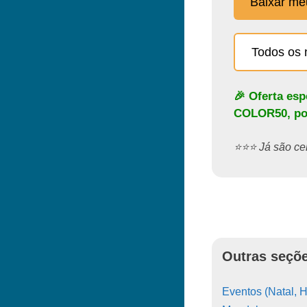
Baixar m
Todos os 
🎉 Oferta es
COLOR50
, p
⭐️⭐️⭐️ Já são 
Outras seçõe
Eventos (Natal, H