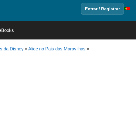
Entrar / Registrar
eBooks
s da Disney
»
Alice no Pais das Maravilhas
»