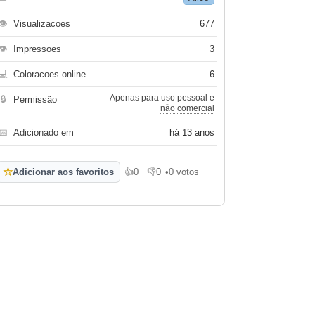
👁
Visualizacoes
677
👁
Impressoes
3
💻
Coloracoes online
6
Apenas para uso pessoal e
🔒
Permissão
não comercial
📅
Adicionado em
há 13 anos
☆
Adicionar aos favoritos
👍
0
👎
0
•
0 votos
Gosto
Não gosto