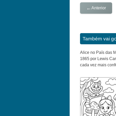
←
Anterior
Também vai go
Alice no País das M
1865 por Lewis Car
cada vez mais confu