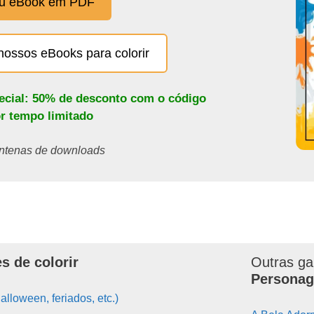
eu eBook em PDF
nossos eBooks para colorir
pecial: 50% de desconto com o código
or tempo limitado
centenas de downloads
s de colorir
Outras ga
Personag
alloween, feriados, etc.)