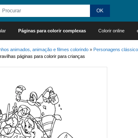
lar
Páginas para colorir complexas
Colorir online
hos animados, animação e filmes colorindo
»
Personagens clássico
avilhas páginas para colorir para crianças