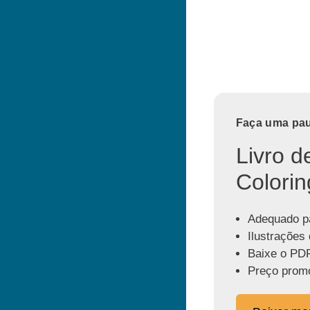
Faça uma paus
Livro d
Colorin
Adequado pa
Ilustrações 
Baixe o PDF
Preço promo