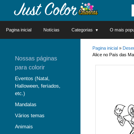
Saltar
para
o
conteúdo
Pagina inicial
Notícias
Categorias
O mais popu
Pagina inicial
»
Desen
Alice no País das Mar
Nossas páginas
para colorir
Eventos (Natal,
Halloween, feriados,
etc.)
Mandalas
Vários temas
Animais