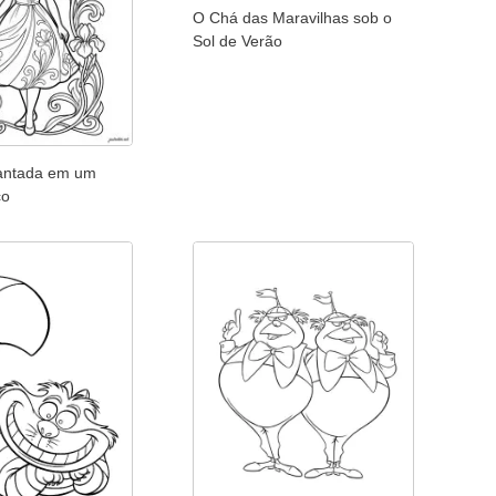
O Chá das Maravilhas sob o
Sol de Verão
antada em um
co