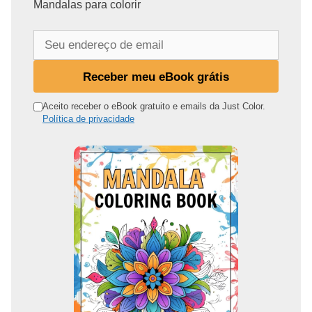
Mandalas para colorir
S
e
u
Receber meu eBook grátis
e
n
Aceito receber o eBook gratuito e emails da Just Color.
Política de privacidade
d
e
r
e
ç
o
d
e
e
m
a
i