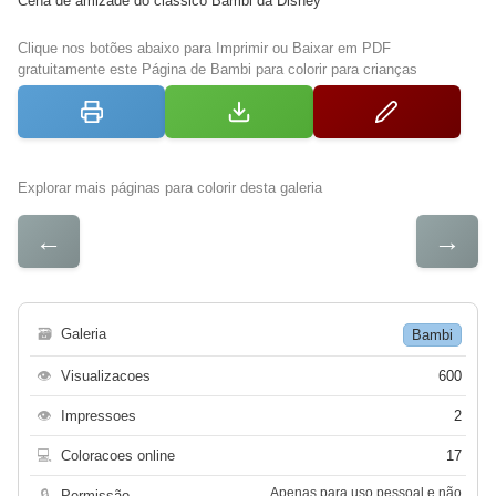
Cena de amizade do clássico Bambi da Disney
Clique nos botões abaixo para Imprimir ou Baixar em PDF
gratuitamente este Página de Bambi para colorir para crianças
Explorar mais páginas para colorir desta galeria
←
→
🗃
Galeria
Bambi
👁
Visualizacoes
600
👁
Impressoes
2
💻
Coloracoes online
17
Apenas para uso pessoal e não
🔒
Permissão