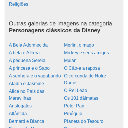
Religiões
Outras galerias de imagens na categoria
Personagens clássicos da Disney
A Bela Adormecida
Merlin, o mago
A bela e A Fera
Mickey e seus amigos
A pequena Sereia
Mulan
A princesa e o Sapo
O Cão-e a raposa
A senhora e o vagabundo
O corcunda de Notre
Dame
Aladin e Jasmine
O Rei Leão
Alice no Pais das
Maravilhas
Os 101 dálmatas
Aristogatos
Peter Pan
Atlântida
Pinóquio
Bernard e Bianca
Planeta do Tesouro