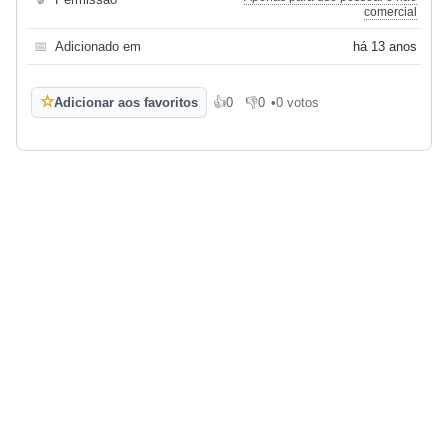
comercial
📅
Adicionado em
há 13 anos
☆
Adicionar aos favoritos
👍
0
👎
0
•
0 votos
Gosto
Não gosto