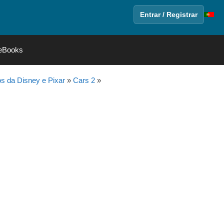
Entrar / Registrar
eBooks
 da Disney e Pixar
»
Cars 2
»