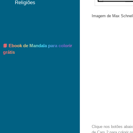
Religiões
Imagem de Max Schnell p
📘 Ebook de Mandala para colorir
grátis
Clique nos botões abai
de Cars 2 para colorir p