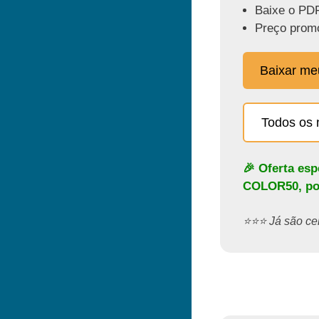
Baixe o PDF
Preço promo
Baixar m
Todos os 
🎉 Oferta es
COLOR50
, p
⭐️⭐️⭐️ Já são 