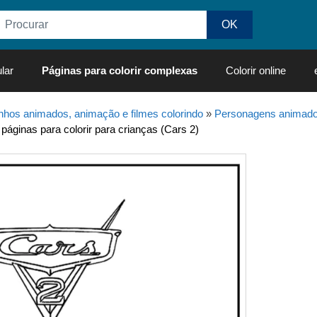
lar
Páginas para colorir complexas
Colorir online
hos animados, animação e filmes colorindo
»
Personagens animados
páginas para colorir para crianças (Cars 2)