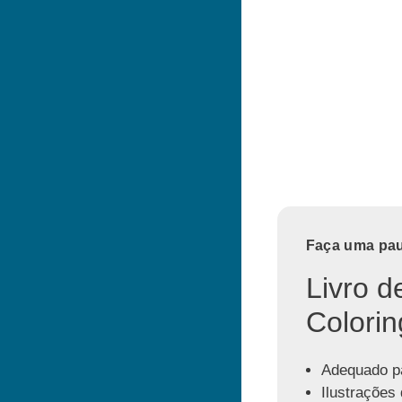
Faça uma paus
Livro d
Colorin
Adequado pa
Ilustrações 