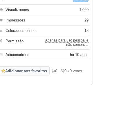
👁
Visualizacoes
1 020
👁
Impressoes
29
💻
Coloracoes online
13
Apenas para uso pessoal e
🔒
Permissão
não comercial
📅
Adicionado em
há 10 anos
☆
Adicionar aos favoritos
👍
0
👎
0
•
0 votos
Gosto
Não gosto