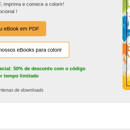
, imprima e comece a colorir!
cional !
eu eBook em PDF
nossos eBooks para colorir
pecial: 50% de desconto com o código
or tempo limitado
centenas de downloads