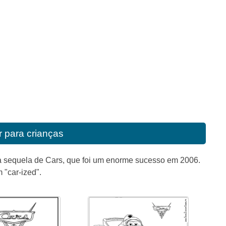
r para crianças
a sequela de Cars, que foi um enorme sucesso em 2006.
 "car-ized".