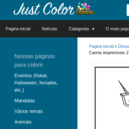
Saltar
para
o
conteúdo
Pagina inicial
Notícias
Categorias
O mais popu
Pagina inicial
»
Desen
Carros imprimíveis 2 
Nossas páginas
para colorir
Eventos (Natal,
Halloween, feriados,
etc.)
Mandalas
Vários temas
Animais