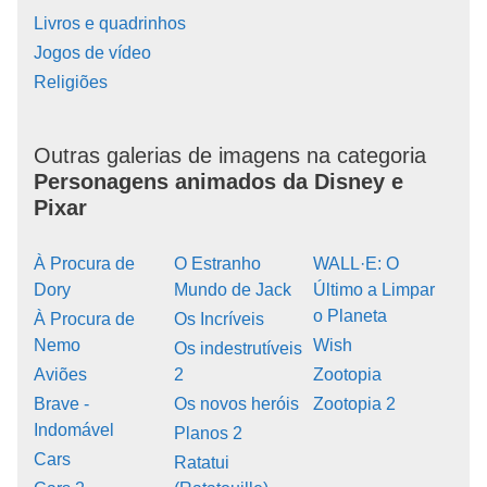
Livros e quadrinhos
Jogos de vídeo
Religiões
Outras galerias de imagens na categoria
Personagens animados da Disney e
Pixar
À Procura de
O Estranho
WALL·E: O
Dory
Mundo de Jack
Último a Limpar
o Planeta
À Procura de
Os Incríveis
Nemo
Wish
Os indestrutíveis
Aviões
2
Zootopia
Brave -
Os novos heróis
Zootopia 2
Indomável
Planos 2
Cars
Ratatui