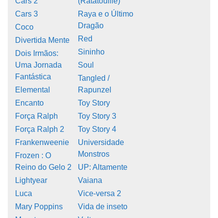
Cars 2
(Ratatouille)
Cars 3
Raya e o Último
Dragão
Coco
Red
Divertida Mente
Sininho
Dois Irmãos:
Uma Jornada
Soul
Fantástica
Tangled /
Elemental
Rapunzel
Encanto
Toy Story
Força Ralph
Toy Story 3
Força Ralph 2
Toy Story 4
Frankenweenie
Universidade
Monstros
Frozen : O
Reino do Gelo 2
UP: Altamente
Lightyear
Vaiana
Luca
Vice-versa 2
Mary Poppins
Vida de inseto