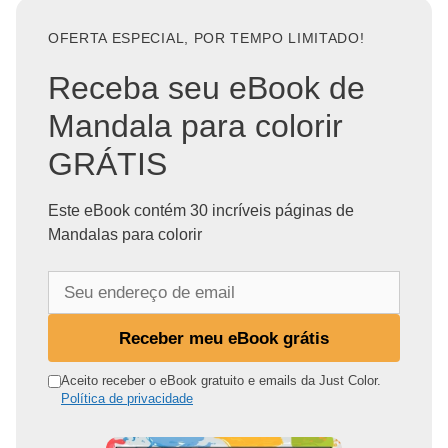
OFERTA ESPECIAL, POR TEMPO LIMITADO!
Receba seu eBook de
Mandala para colorir
GRÁTIS
Este eBook contém 30 incríveis páginas de
Mandalas para colorir
S
e
u
Receber meu eBook grátis
e
n
Aceito receber o eBook gratuito e emails da Just Color.
Política de privacidade
d
e