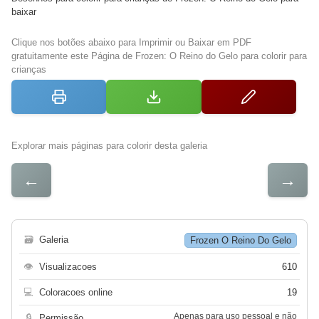
baixar
Clique nos botões abaixo para Imprimir ou Baixar em PDF
gratuitamente este Página de Frozen: O Reino do Gelo para colorir para
crianças
Explorar mais páginas para colorir desta galeria
←
→
🗃
Galeria
Frozen O Reino Do Gelo
👁
Visualizacoes
610
💻
Coloracoes online
19
Apenas para uso pessoal e não
🔒
Permissão