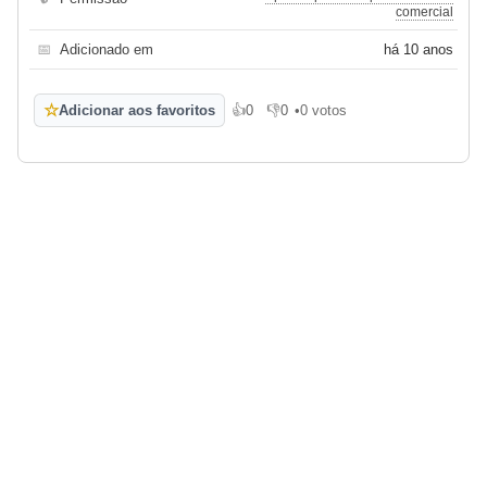
comercial
📅
Adicionado em
há 10 anos
☆
Adicionar aos favoritos
👍
0
👎
0
•
0 votos
Gosto
Não gosto