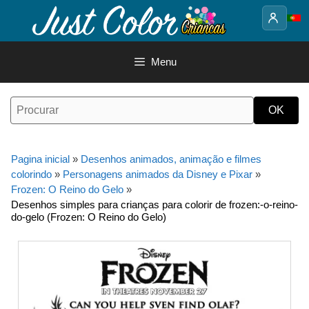
Saltar
para
o
conteúdo
Menu
Pagina inicial
»
Desenhos animados, animação e filmes
colorindo
»
Personagens animados da Disney e Pixar
»
Frozen: O Reino do Gelo
»
Desenhos simples para crianças para colorir de frozen:-o-reino-
do-gelo (Frozen: O Reino do Gelo)