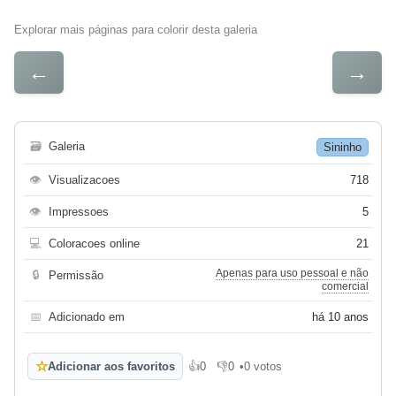
Explorar mais páginas para colorir desta galeria
←
→
🗃
Galeria
Sininho
👁
Visualizacoes
718
👁
Impressoes
5
💻
Coloracoes online
21
Apenas para uso pessoal e não
🔒
Permissão
comercial
📅
Adicionado em
há 10 anos
☆
Adicionar aos favoritos
👍
0
👎
0
•
0 votos
Gosto
Não gosto