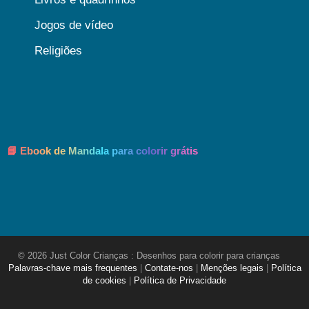
Jogos de vídeo
Religiões
📘 Ebook de Mandala para colorir grátis
© 2026 Just Color Crianças : Desenhos para colorir para crianças
Palavras-chave mais frequentes
|
Contate-nos
|
Menções legais
|
Política
de cookies
|
Política de Privacidade