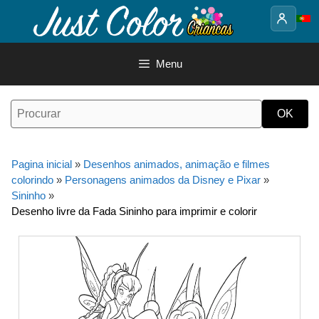
Saltar
para
o
conteúdo
Menu
Pagina inicial
»
Desenhos animados, animação e filmes
colorindo
»
Personagens animados da Disney e Pixar
»
Sininho
»
Desenho livre da Fada Sininho para imprimir e colorir