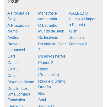
Pixar
À Procura de
Monstros e
WALL·E: O
Dory
companhia
Último a Limpar
o Planeta
À Procura de
O Estranho
Nemo
Mundo de Jack
Wish
Aviões
Os Incríveis
Zootopia
Brave -
Os indestrutíveis
Zootopia 2
Indomável
2
Cars
Os novos heróis
Cars 2
Planos 2
Cars 3
Ratatui
(Ratatouille)
Coco
Raya e o Último
Divertida Mente
Dragão
Dois Irmãos:
Red
Uma Jornada
Fantástica
Soul
Elemental
Tangled /