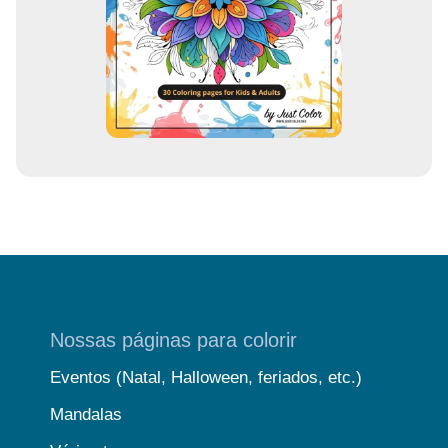
a
i
l
Nossas páginas para colorir
Eventos (Natal, Halloween, feriados, etc.)
Mandalas