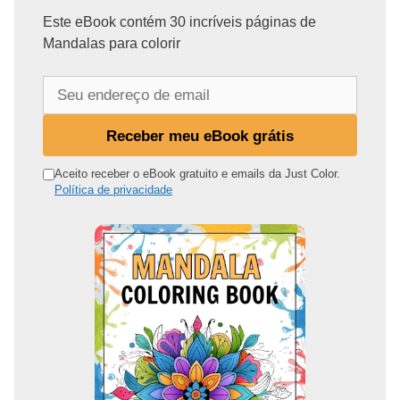
Este eBook contém 30 incríveis páginas de
Mandalas para colorir
S
e
u
Receber meu eBook grátis
e
n
Aceito receber o eBook gratuito e emails da Just Color.
Política de privacidade
d
e
r
e
ç
o
d
e
e
m