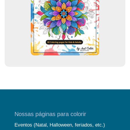
e
m
a
i
l
Nossas páginas para colorir
Eventos (Natal, Halloween, feriados, etc.)