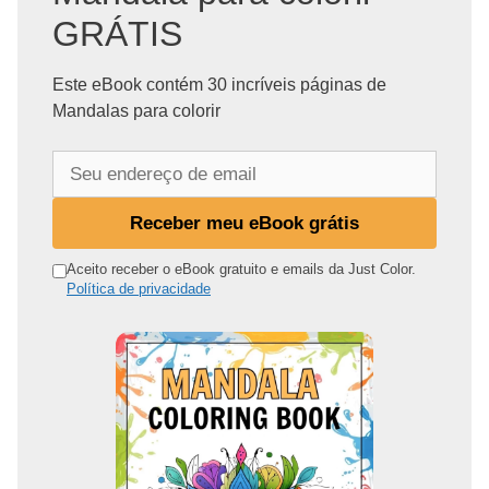
GRÁTIS
Este eBook contém 30 incríveis páginas de
Mandalas para colorir
S
e
u
Receber meu eBook grátis
e
n
Aceito receber o eBook gratuito e emails da Just Color.
Política de privacidade
d
e
r
e
ç
o
d
e