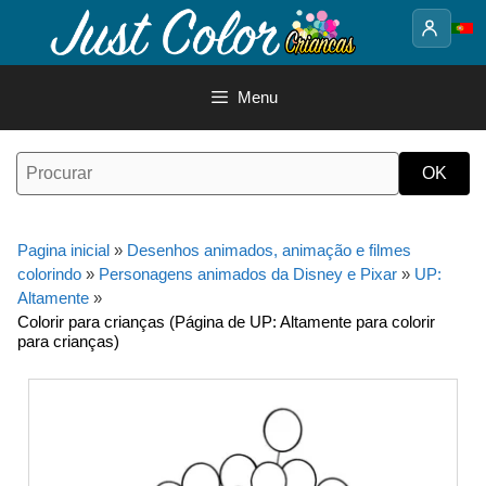
Saltar
para
o
conteúdo
Menu
Pagina inicial
»
Desenhos animados, animação e filmes
colorindo
»
Personagens animados da Disney e Pixar
»
UP:
Altamente
»
Colorir para crianças (Página de UP: Altamente para colorir
para crianças)