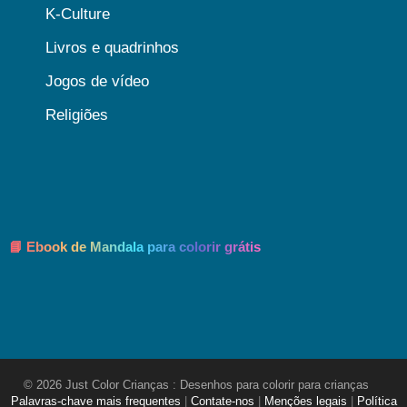
K-Culture
Livros e quadrinhos
Jogos de vídeo
Religiões
📘 Ebook de Mandala para colorir grátis
© 2026 Just Color Crianças : Desenhos para colorir para crianças
Palavras-chave mais frequentes
|
Contate-nos
|
Menções legais
|
Política