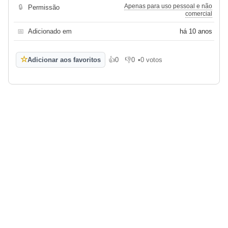
Apenas para uso pessoal e não
🔒
Permissão
comercial
📅
Adicionado em
há 10 anos
☆
Adicionar aos favoritos
👍
0
👎
0
•
0 votos
Gosto
Não gosto