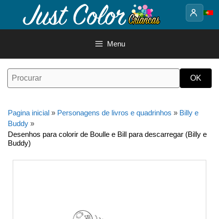
Saltar
para
o
conteúdo
Menu
Pagina inicial
»
Personagens de livros e quadrinhos
»
Billy e
Buddy
»
Desenhos para colorir de Boulle e Bill para descarregar (Billy e
Buddy)