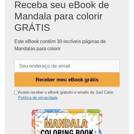
Receba seu eBook de
Mandala para colorir
GRÁTIS
Este eBook contém 30 incríveis páginas de
Mandalas para colorir
S
e
u
Receber meu eBook grátis
e
n
Aceito receber o eBook gratuito e emails da Just Color.
Política de privacidade
d
e
r
e
ç