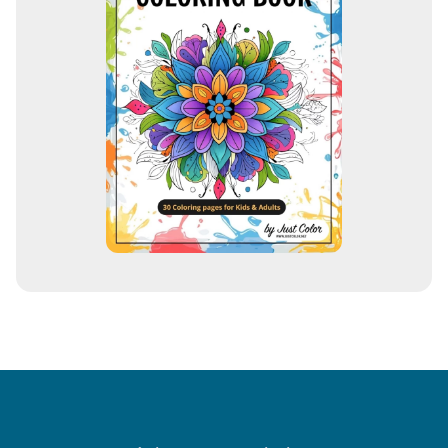
o
d
e
e
m
a
i
l