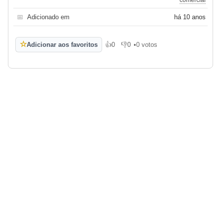
📅
Adicionado em
há 10 anos
☆
Adicionar aos favoritos
👍
0
👎
0
•
0 votos
Gosto
Não gosto