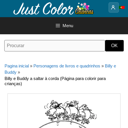
Saltar
para
o
conteúdo
Menu
Pagina inicial
»
Personagens de livros e quadrinhos
»
Billy e
Buddy
»
Billy e Buddy a saltar à corda (Página para colorir para
crianças)