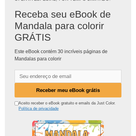
Receba seu eBook de
Mandala para colorir
GRÁTIS
Este eBook contém 30 incríveis páginas de
Mandalas para colorir
S
e
u
Receber meu eBook grátis
e
n
Aceito receber o eBook gratuito e emails da Just Color.
Política de privacidade
d
e
r
e