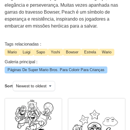
elegância e perseverança. Muitas vezes apanhada nas
garras do travesso Bowser, Peach é um símbolo de
esperança e resistência, inspirando os jogadores a
embarcar em missões heróicas para a salvar.
Tags relacionadas :
Mario
Luigi
Sapo
Yoshi
Bowser
Estrela
Wario
Galeria principal :
Páginas De Super Mario Bros. Para Colorir Para Crianças
Sort