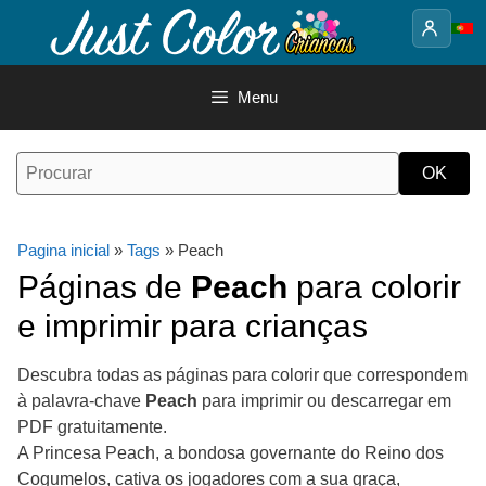
Saltar
para
o
conteúdo
Menu
Pagina inicial
»
Tags
» Peach
Páginas de
Peach
para colorir
e imprimir para crianças
Descubra todas as páginas para colorir que correspondem
à palavra-chave
Peach
para imprimir ou descarregar em
PDF gratuitamente.
A Princesa Peach, a bondosa governante do Reino dos
Cogumelos, cativa os jogadores com a sua graça,