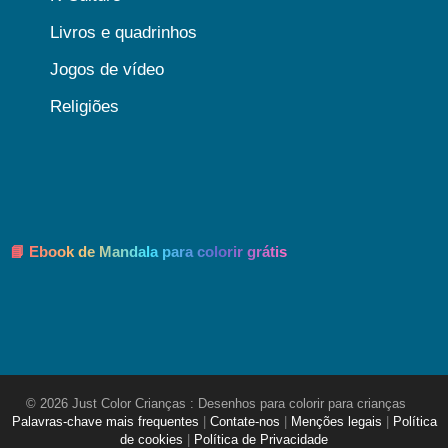
Livros e quadrinhos
Jogos de vídeo
Religiões
📘 Ebook de Mandala para colorir grátis
© 2026 Just Color Crianças : Desenhos para colorir para crianças
Palavras-chave mais frequentes
|
Contate-nos
|
Menções legais
|
Política
de cookies
|
Política de Privacidade