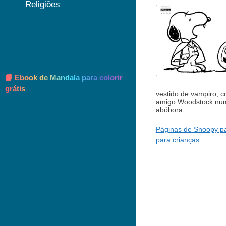
Religiões
📘 Ebook de Mandala para colorir
grátis
vestido de vampiro, 
amigo Woodstock nu
abóbora
Páginas de Snoopy pa
para crianças