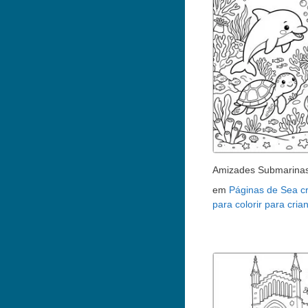
Amizades Submarina
em
Páginas de Sea c
para colorir para cria