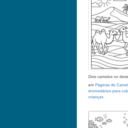
Dois camelos no dese
em
Páginas de Camel
dromedários para colo
crianças