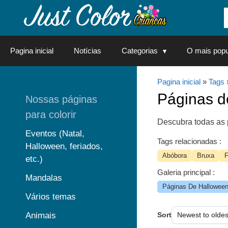
Saltar
para
o
conteúdo
Pagina inicial
Notícias
Categorias
O mais popu
Pagina inicial
»
Tags
Páginas 
Nossas páginas
para colorir
Descubra todas as 
Eventos (Natal,
Tags relacionadas :
Halloween, feriados,
Abóbora
Bruxa
F
etc.)
Galeria principal :
Mandalas
Páginas De Halloween 
Vários temas
Animais
Sort