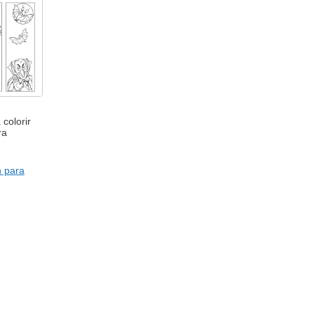
 colorir
ra
 para