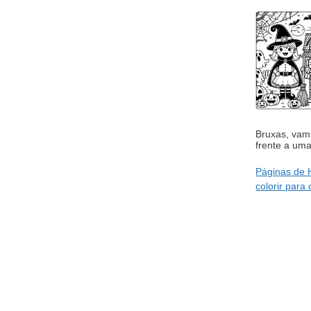
Bruxas, vam
frente a um
Páginas de 
colorir para