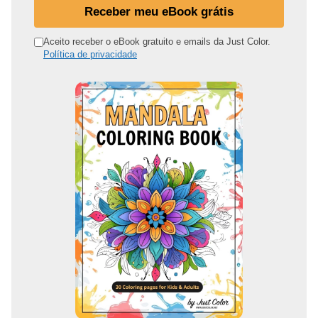
u
Receber meu eBook grátis
e
n
Aceito receber o eBook gratuito e emails da Just Color.
Política de privacidade
d
e
r
e
ç
o
d
e
e
m
a
i
l