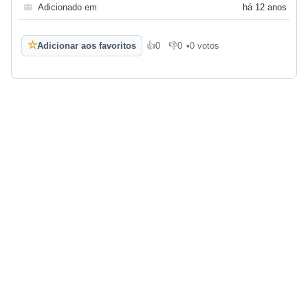
📅
Adicionado em
há 12 anos
☆
Adicionar aos favoritos
👍
0
👎
0
•
0 votos
Gosto
Não gosto