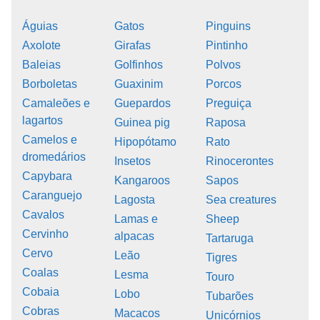
Águias
Gatos
Pinguins
Axolote
Girafas
Pintinho
Baleias
Golfinhos
Polvos
Borboletas
Guaxinim
Porcos
Camaleões e
Guepardos
Preguiça
lagartos
Guinea pig
Raposa
Camelos e
Hipopótamo
Rato
dromedários
Insetos
Rinocerontes
Capybara
Kangaroos
Sapos
Caranguejo
Lagosta
Sea creatures
Cavalos
Lamas e
Sheep
Cervinho
alpacas
Tartaruga
Cervo
Leão
Tigres
Coalas
Lesma
Touro
Cobaia
Lobo
Tubarões
Cobras
Macacos
Unicórnios