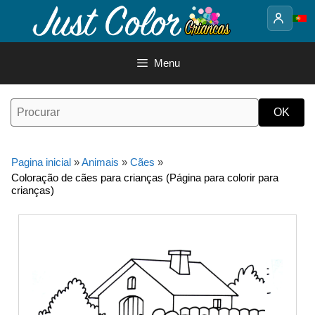
Saltar
para
o
conteúdo
Menu
Pagina inicial
»
Animais
»
Cães
»
Coloração de cães para crianças (Página para colorir para
crianças)