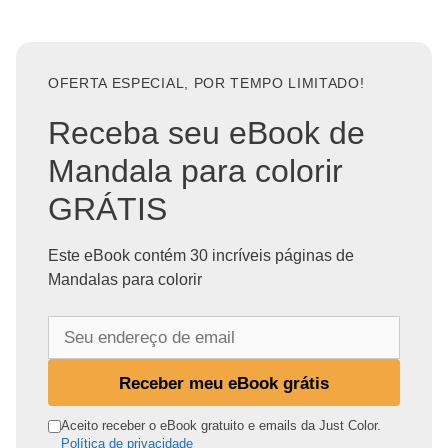
OFERTA ESPECIAL, POR TEMPO LIMITADO!
Receba seu eBook de
Mandala para colorir
GRÁTIS
Este eBook contém 30 incríveis páginas de
Mandalas para colorir
S
e
u
Receber meu eBook grátis
e
n
Aceito receber o eBook gratuito e emails da Just Color.
Política de privacidade
d