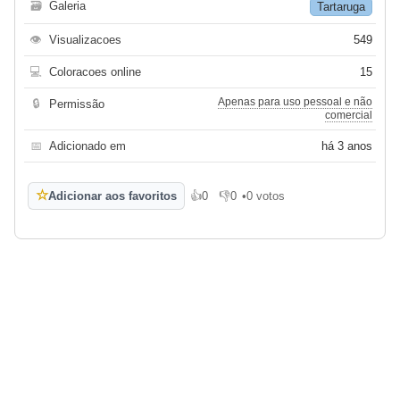
🗃
Galeria
Tartaruga
👁
Visualizacoes
549
💻
Coloracoes online
15
Apenas para uso pessoal e não
🔒
Permissão
comercial
📅
Adicionado em
há 3 anos
☆
Adicionar aos favoritos
👍
0
👎
0
•
0 votos
Gosto
Não gosto