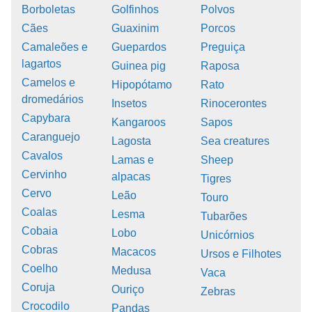
Borboletas
Golfinhos
Polvos
Cães
Guaxinim
Porcos
Camaleões e
Guepardos
Preguiça
lagartos
Guinea pig
Raposa
Camelos e
Hipopótamo
Rato
dromedários
Insetos
Rinocerontes
Capybara
Kangaroos
Sapos
Caranguejo
Lagosta
Sea creatures
Cavalos
Lamas e
Sheep
Cervinho
alpacas
Tigres
Cervo
Leão
Touro
Coalas
Lesma
Tubarões
Cobaia
Lobo
Unicórnios
Cobras
Macacos
Ursos e Filhotes
Coelho
Medusa
Vaca
Coruja
Ouriço
Zebras
Crocodilo
Pandas