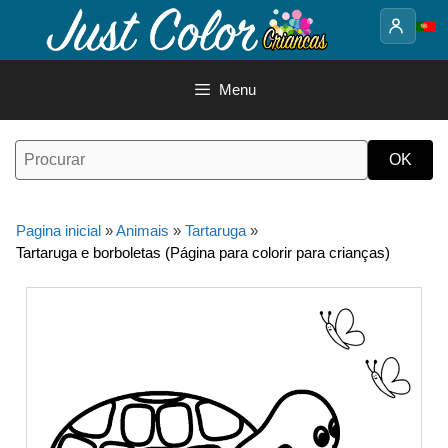
Saltar
para
o
conteúdo
Menu
Pagina inicial
»
Animais
»
Tartaruga
»
Tartaruga e borboletas (Página para colorir para crianças)