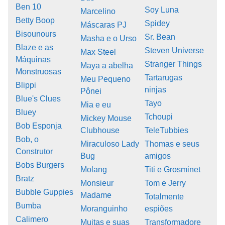
Ben 10
Soy Luna
Marcelino
Betty Boop
Spidey
Máscaras PJ
Bisounours
Sr. Bean
Masha e o Urso
Blaze e as
Steven Universe
Max Steel
Máquinas
Stranger Things
Maya a abelha
Monstruosas
Tartarugas
Meu Pequeno
Blippi
ninjas
Pônei
Blue's Clues
Tayo
Mia e eu
Bluey
Tchoupi
Mickey Mouse
Bob Esponja
Clubhouse
TeleTubbies
Bob, o
Miraculoso Lady
Thomas e seus
Construtor
Bug
amigos
Bobs Burgers
Molang
Titi e Grosminet
Bratz
Monsieur
Tom e Jerry
Bubble Guppies
Madame
Totalmente
Bumba
Moranguinho
espiões
Calimero
Muitas e suas
Transformadore