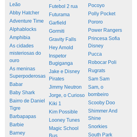
Leão
Pocoyo
Futebol 2 rua
Abby Hatcher
Polly Pocket
Futurama
Adventure Time
Pororo
Garfield
Alphablocks
Power Rangers
Gormiti
Amphibia
Princesa Sofia
Gravity Falls
As cidades
Disney
Hey Arnold
misteriosas do
Pucca
Inspetor
ouro
Robocar Poli
Bugiganga
As meninas
Rugrats
Jake e Disney
Superpoderosas
Pirates
Sam Sam
Babar
Jimmy Neutron
Sam, o
Baby Shark
bombeiro
Jorge, o Curioso
Bairro de Daniel
Scooby Doo
Kiki 1
Tigre
Shimmer And
Kim Possible
Barbapapas
Shine
Looney Tunes
Barbie
Snorkies
Magic School
Barney
South Park
Bus