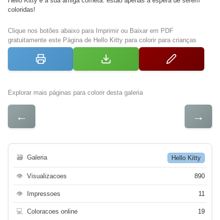
Hello Kitty e a sua amiga corneta: estão apenas à espera de serem
coloridas!
Clique nos botões abaixo para Imprimir ou Baixar em PDF
gratuitamente este Página de Hello Kitty para colorir para crianças
Explorar mais páginas para colorir desta galeria
←
→
🗃
Galeria
Hello Kitty
👁
Visualizacoes
890
👁
Impressoes
11
💻
Coloracoes online
19