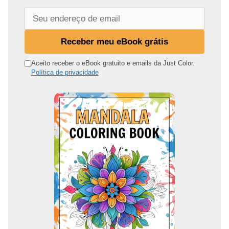
S
e
u
Receber meu eBook grátis
e
n
Aceito receber o eBook gratuito e emails da Just Color.
Política de privacidade
d
e
r
e
ç
o
d
e
e
m
a
i
l