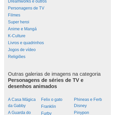
Dreamworks e outros
Personagens de TV
Filmes
Super heroi
Anime e Mangá
K-Culture
Livros e quadrinhos
Jogos de vídeo
Religiões
Outras galerias de imagens na categoria
Personagens de séries de TV e
desenhos animados
A Casa Mágica
Felix o gato
Phineas e Ferb
da Gabby
Disney
Franklin
A Guarda do
Pinypon
Furby