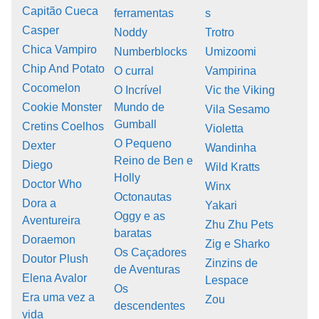
Capitão Cueca
ferramentas
s
Casper
Noddy
Trotro
Chica Vampiro
Numberblocks
Umizoomi
Chip And Potato
O curral
Vampirina
Cocomelon
O Incrível
Vic the Viking
Cookie Monster
Mundo de
Vila Sesamo
Gumball
Cretins Coelhos
Violetta
O Pequeno
Dexter
Wandinha
Reino de Ben e
Diego
Wild Kratts
Holly
Doctor Who
Winx
Octonautas
Dora a
Yakari
Oggy e as
Aventureira
Zhu Zhu Pets
baratas
Doraemon
Zig e Sharko
Os Caçadores
Doutor Plush
Zinzins de
de Aventuras
Elena Avalor
Lespace
Os
Era uma vez a
Zou
descendentes
vida