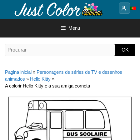
Saltar
para
o
conteúdo
Menu
Pagina inicial
»
Personagens de séries de TV e desenhos
animados
»
Hello Kitty
»
A colorir Hello Kitty e a sua amiga corneta