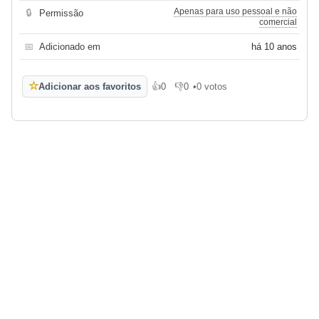
Apenas para uso pessoal e não
🔒
Permissão
comercial
📅
Adicionado em
há 10 anos
☆
Adicionar aos favoritos
👍
0
👎
0
•
0 votos
Gosto
Não gosto