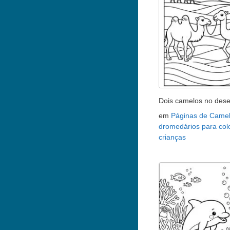
Dois camelos no dese
em
Páginas de Camel
dromedários para colo
crianças