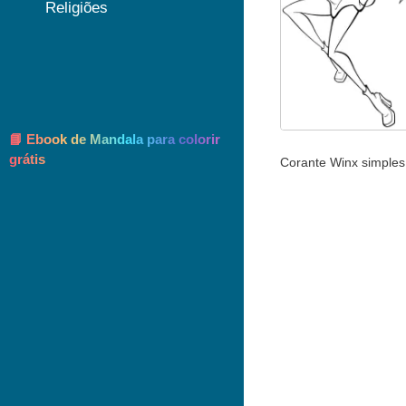
Religiões
📘 Ebook de Mandala para colorir
grátis
Corante Winx simples