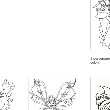
3 personage
colorir