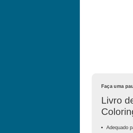
Faça uma paus
Livro d
Colorin
Adequado pa