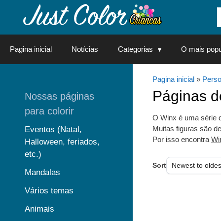
Saltar
para
o
conteúdo
Pagina inicial
Notícias
Categorias
O mais popu
Pagina inicial
»
Perso
Páginas 
Nossas páginas
para colorir
O Winx é uma série da
Muitas figuras são de
Eventos (Natal,
Por isso encontra
Wi
Halloween, feriados,
etc.)
Sort
Mandalas
Vários temas
Animais