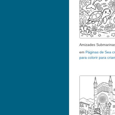
Amizades Submarina
em
Páginas de Sea c
para colorir para cria