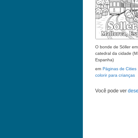
O bonde de Sóller em 
catedral da cidade (M
Espanha)
em
Páginas de Cities
colorir para crianças
Você pode ver
dese