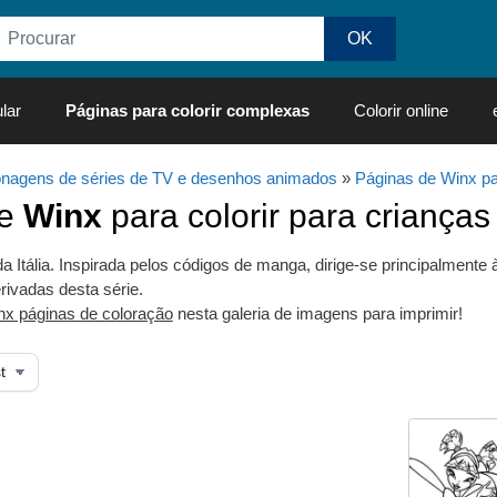
lar
Páginas para colorir complexas
Colorir online
nagens de séries de TV e desenhos animados
»
Páginas de Winx par
de
Winx
para colorir para crianças
 Itália. Inspirada pelos códigos de manga, dirige-se principalmente 
rivadas desta série.
nx páginas de coloração
nesta galeria de imagens para imprimir!