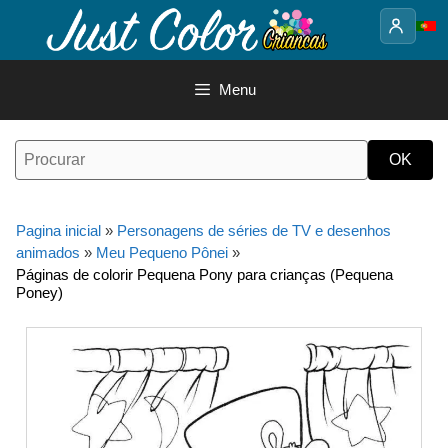
Saltar
para
o
conteúdo
Menu
Pagina inicial
»
Personagens de séries de TV e desenhos
animados
»
Meu Pequeno Pônei
»
Páginas de colorir Pequena Pony para crianças (Pequena
Poney)