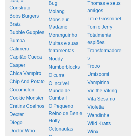
Bob, o
Bug
Thomas e seus
Construtor
amigos
Molang
Bobs Burgers
Titi e Grosminet
Monsieur
Bratz
Madame
Tom e Jerry
Bubble Guppies
Moranguinho
Totalmente
Bumba
espiões
Muitas e suas
Calimero
ferramentas
Transformadore
Capitão Cueca
s
Noddy
Casper
Trotro
Numberblocks
Chica Vampiro
Umizoomi
O curral
Chip And Potato
Vampirina
O Incrível
Cocomelon
Mundo de
Vic the Viking
Cookie Monster
Gumball
Vila Sesamo
Cretins Coelhos
O Pequeno
Violetta
Reino de Ben e
Dexter
Wandinha
Holly
Diego
Wild Kratts
Octonautas
Doctor Who
Winx