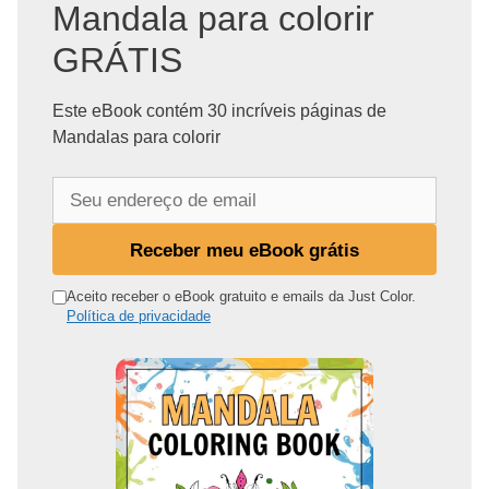
Mandala para colorir
GRÁTIS
Este eBook contém 30 incríveis páginas de
Mandalas para colorir
S
e
u
Receber meu eBook grátis
e
n
Aceito receber o eBook gratuito e emails da Just Color.
Política de privacidade
d
e
r
e
ç
o
d