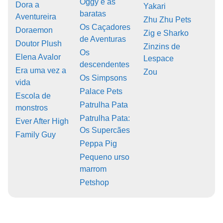
Oggy e as
Dora a
Yakari
baratas
Aventureira
Zhu Zhu Pets
Os Caçadores
Doraemon
Zig e Sharko
de Aventuras
Doutor Plush
Zinzins de
Os
Elena Avalor
Lespace
descendentes
Era uma vez a
Zou
Os Simpsons
vida
Palace Pets
Escola de
Patrulha Pata
monstros
Patrulha Pata:
Ever After High
Os Supercães
Family Guy
Peppa Pig
Pequeno urso
marrom
Petshop