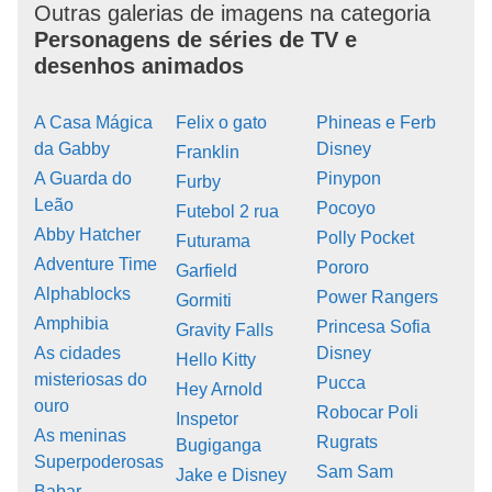
Outras galerias de imagens na categoria
Personagens de séries de TV e
desenhos animados
A Casa Mágica
Felix o gato
Phineas e Ferb
da Gabby
Disney
Franklin
A Guarda do
Pinypon
Furby
Leão
Pocoyo
Futebol 2 rua
Abby Hatcher
Polly Pocket
Futurama
Adventure Time
Pororo
Garfield
Alphablocks
Power Rangers
Gormiti
Amphibia
Princesa Sofia
Gravity Falls
As cidades
Disney
Hello Kitty
misteriosas do
Pucca
Hey Arnold
ouro
Robocar Poli
Inspetor
As meninas
Rugrats
Bugiganga
Superpoderosas
Sam Sam
Jake e Disney
Babar