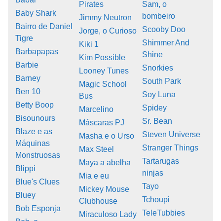
Pirates
Sam, o
Baby Shark
bombeiro
Jimmy Neutron
Bairro de Daniel
Scooby Doo
Jorge, o Curioso
Tigre
Shimmer And
Kiki 1
Barbapapas
Shine
Kim Possible
Barbie
Snorkies
Looney Tunes
Barney
South Park
Magic School
Ben 10
Soy Luna
Bus
Betty Boop
Spidey
Marcelino
Bisounours
Sr. Bean
Máscaras PJ
Blaze e as
Steven Universe
Masha e o Urso
Máquinas
Stranger Things
Max Steel
Monstruosas
Tartarugas
Maya a abelha
Blippi
ninjas
Mia e eu
Blue's Clues
Tayo
Mickey Mouse
Bluey
Tchoupi
Clubhouse
Bob Esponja
TeleTubbies
Miraculoso Lady