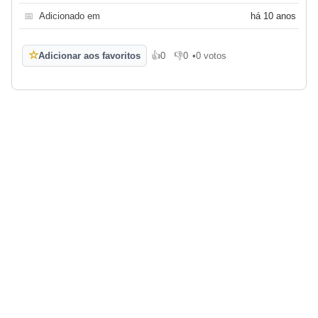
📅
Adicionado em
há 10 anos
☆
Adicionar aos favoritos
👍
0
👎
0
•
0 votos
Gosto
Não gosto