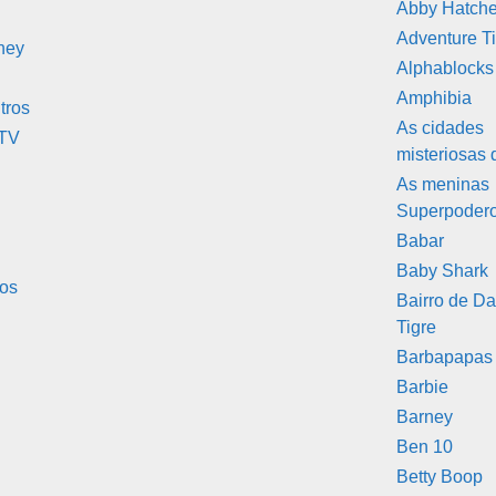
Abby Hatche
Adventure T
ney
Alphablocks
Amphibia
tros
As cidades
 TV
misteriosas 
As meninas
Superpoder
Babar
Baby Shark
hos
Bairro de Da
Tigre
Barbapapas
Barbie
Barney
Ben 10
Betty Boop