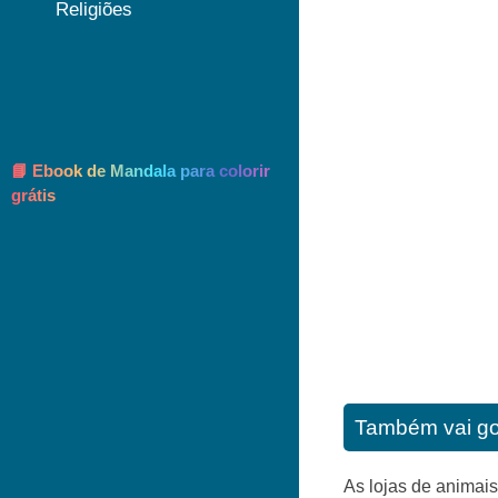
Religiões
📘 Ebook de Mandala para colorir
grátis
Também vai go
As lojas de animais