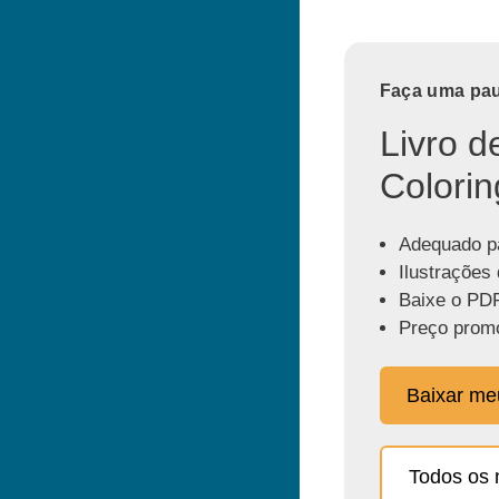
Faça uma paus
Livro d
Colorin
Adequado pa
Ilustrações 
Baixe o PDF
Preço promo
Baixar m
Todos os 