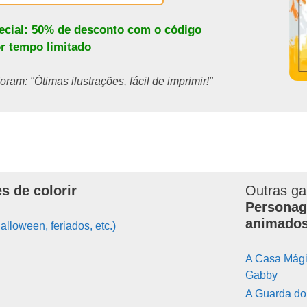
pecial: 50% de desconto com o código
or tempo limitado
ram: "Ótimas ilustrações, fácil de imprimir!"
s de colorir
Outras ga
Personag
animado
alloween, feriados, etc.)
A Casa Mági
Gabby
A Guarda do