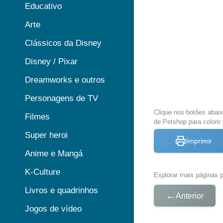
Educativo
Arte
Clássicos da Disney
Disney / Pixar
Dreamworks e outros
Personagens de TV
Clique nos botões abai
Filmes
de Petshop para colorir
Super heroi
Imprimir
Anime e Mangá
K-Culture
Explorar mais páginas pa
Livros e quadrinhos
←
Anterior
Jogos de vídeo