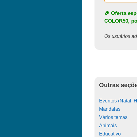
🎉 Oferta es
COLOR50
, p
Os usuários ado
Outras seçõe
Eventos (Natal, H
Mandalas
Vários temas
Animais
Educativo