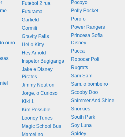
r
Pocoyo
Futebol 2 rua
ime
Polly Pocket
Futurama
Pororo
Garfield
Power Rangers
Gormiti
Princesa Sofia
Gravity Falls
do ouro
Disney
Hello Kitty
Pucca
Hey Arnold
osas
Robocar Poli
Inspetor Bugiganga
Rugrats
Jake e Disney
Sam Sam
Pirates
niel
Sam, o bombeiro
Jimmy Neutron
Scooby Doo
Jorge, o Curioso
Shimmer And Shine
Kiki 1
Snorkies
Kim Possible
South Park
Looney Tunes
Soy Luna
Magic School Bus
Spidey
Marcelino