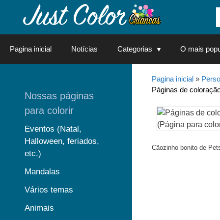
Saltar
para
o
conteúdo
Pagina inicial
Notícias
Categorias
O mais popu
Pagina inicial
»
Perso
Páginas de coloração
Nossas páginas
para colorir
Eventos (Natal,
Halloween, feriados,
Cãozinho bonito de Pets
etc.)
Mandalas
Vários temas
Animais