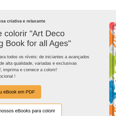
a criativa e relaxante
e colorir "Art Deco
g Book for all Ages"
ra todos os níveis: de iniciantes a avançados
de alta qualidade, variadas e exclusivas
, imprima e comece a colorir!
cional !
eu eBook em PDF
nossos eBooks para colorir