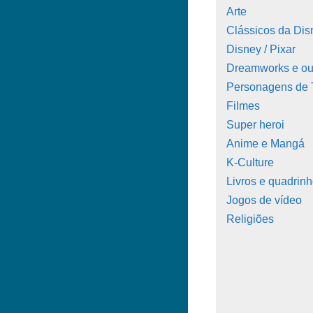
Arte
Clássicos da Dis
Disney / Pixar
Dreamworks e ou
Personagens de
Filmes
Super heroi
Anime e Mangá
K-Culture
Livros e quadrin
Jogos de vídeo
Religiões