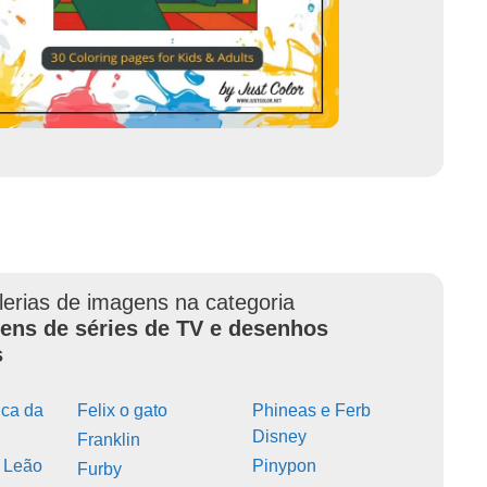
lerias de imagens na categoria
ens de séries de TV e desenhos
s
ca da
Felix o gato
Phineas e Ferb
Disney
Franklin
 Leão
Pinypon
Furby