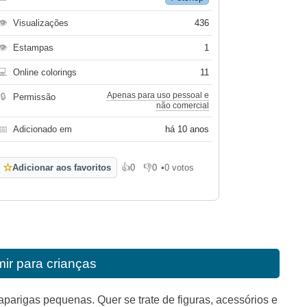
👁
Visualizações
436
👁
Estampas
1
💻
Online colorings
11
Apenas para uso pessoal e
🔒
Permissão
não comercial
📅
Adicionado em
há 10 anos
☆
Adicionar aos favoritos
👍
0
👎
0
•
0 votos
Gosto
Não gosto
mir para crianças
parigas pequenas. Quer se trate de figuras, acessórios e