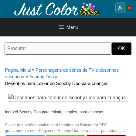
Saltar
para
o
conteúdo
Menu
Pagina inicial
»
Personagens de séries de TV e desenhos
animados
»
Scooby Doo
»
Desenhos para colorir do Scooby Doo para crianças
Incrível Scooby Doo para colorir, simples, para crianças
Clique nos botões abaixo para Imprimir ou Baixar em PDF
gratuitamente este Página de Scooby Doo para colorir para crianças