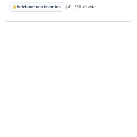
☆
Adicionar aos favoritos
👍
0
👎
0
•
0 votos
Gosto
Não gosto