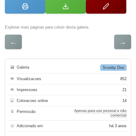
Explorar mais páginas para colorir desta galeria
←
→
🗃
Galeria
Scooby Doo
👁
Visualizacoes
852
👁
Impressoes
21
💻
Coloracoes online
14
Apenas para uso pessoal e não
🔒
Permissão
comercial
📅
Adicionado em
há 3 anos