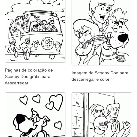
Páginas de coloração de
Imagem de Scooby Doo para
Scooby Doo grátis para
descarregar e colorir
descarregar