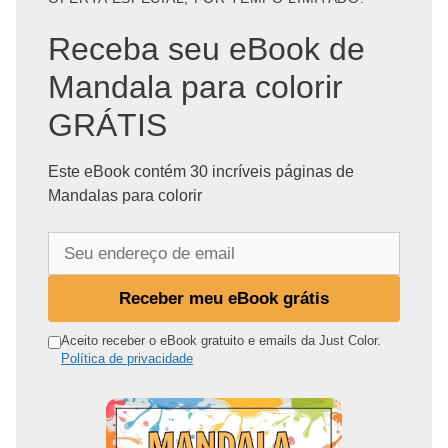
Receba seu eBook de
Mandala para colorir
GRÁTIS
Este eBook contém 30 incríveis páginas de
Mandalas para colorir
S
e
u
Receber meu eBook grátis
e
n
Aceito receber o eBook gratuito e emails da Just Color.
Política de privacidade
d
e
r
e