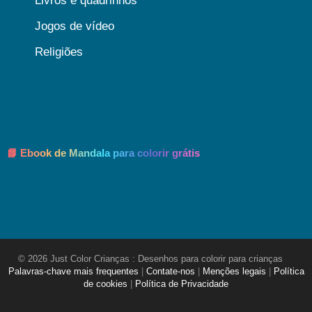
Livros e quadrinhos
Jogos de vídeo
Religiões
📘 Ebook de Mandala para colorir grátis
© 2026 Just Color Crianças : Desenhos para colorir para crianças
Palavras-chave mais frequentes
|
Contate-nos
|
Menções legais
|
Política
de cookies
|
Política de Privacidade