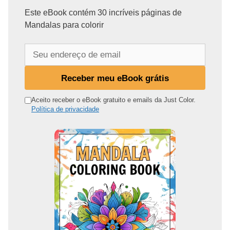
Este eBook contém 30 incríveis páginas de
Mandalas para colorir
S
e
u
Receber meu eBook grátis
e
n
Aceito receber o eBook gratuito e emails da Just Color.
Política de privacidade
d
e
r
e
ç
o
d
e
e
m