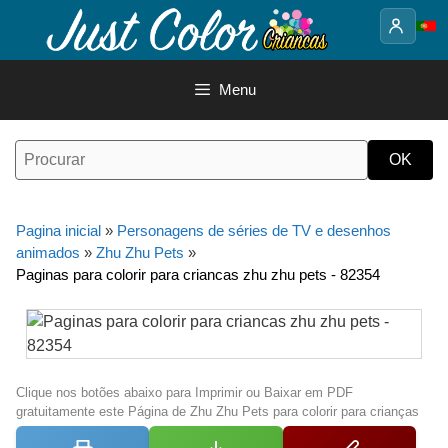
Saltar
para
o
conteúdo
Menu
Pagina inicial
»
Personagens de séries de TV e desenhos
animados
»
Zhu Zhu Pets
»
Paginas para colorir para criancas zhu zhu pets - 82354
Clique nos botões abaixo para Imprimir ou Baixar em PDF
gratuitamente este Página de Zhu Zhu Pets para colorir para crianças