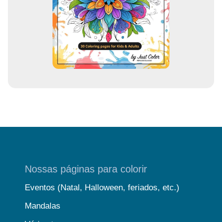
a
i
l
Nossas páginas para colorir
Eventos (Natal, Halloween, feriados, etc.)
Mandalas