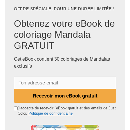
OFFRE SPÉCIALE, POUR UNE DURÉE LIMITÉE !
Obtenez votre eBook de
coloriage Mandala
GRATUIT
Cet eBook contient 30 coloriages de Mandalas
exclusifs
T
o
n
Recevoir mon eBook gratuit
a
d
J'accepte de recevoir l'eBook gratuit et des emails de Just
Color.
Politique de confidentialité
r
e
s