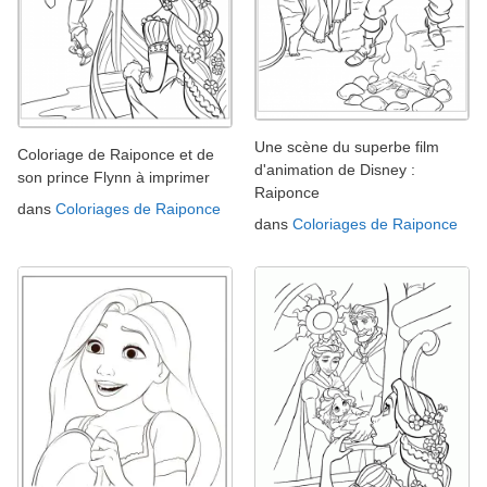
Une scène du superbe film
Coloriage de Raiponce et de
d'animation de Disney :
son prince Flynn à imprimer
Raiponce
dans
Coloriages de Raiponce
dans
Coloriages de Raiponce