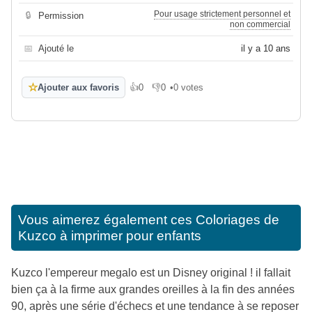
Pour usage strictement personnel et
🔒
Permission
non commercial
📅
Ajouté le
il y a 10 ans
☆
Ajouter aux favoris
👍
0
👎
0
•
0 votes
J'aime
Je n'aime pas
Vous aimerez également ces
Coloriages de
Kuzco à imprimer pour enfants
Kuzco l'empereur megalo est un Disney original ! il fallait
bien ça à la firme aux grandes oreilles à la fin des années
90, après une série d'échecs et une tendance à se reposer