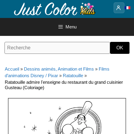
Aller
au
contenu
Menu
Accueil
»
Dessins animés, Animation et Films
»
Films
d’animations Disney / Pixar
»
Ratatouille
»
Ratatouille admire l'enseigne du restaurant du grand cuisinier
Gusteau (Coloriage)