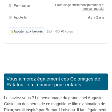
Pour usage strictement personnel et
🔒
Permission
non commercial
📅
Ajouté le
il y a 2 ans
☆
Ajouter aux favoris
👍
0
👎
0
•
0 votes
J'aime
Je n'aime pas
Vous aimerez également ces
Coloriages de
Ratatouille à imprimer pour enfants
Le saviez-vous ? Le personnage du grand chef Auguste
Gusto, un des héros de ce magnifique film d'animation de
Pixar, serait inspiré par Bernard Loiseau. Il faut également