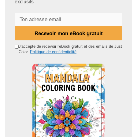
exclusifs
T
o
n
Recevoir mon eBook gratuit
a
d
J'accepte de recevoir l'eBook gratuit et des emails de Just
Color.
Politique de confidentialité
r
e
s
s
e
e
m
a
i
l