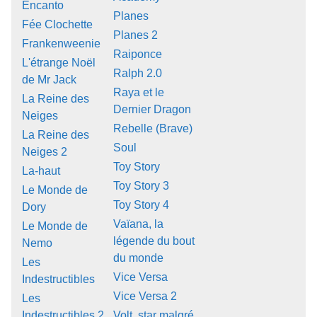
Encanto
Planes
Fée Clochette
Planes 2
Frankenweenie
Raiponce
L'étrange Noël
Ralph 2.0
de Mr Jack
Raya et le
La Reine des
Dernier Dragon
Neiges
Rebelle (Brave)
La Reine des
Soul
Neiges 2
Toy Story
La-haut
Toy Story 3
Le Monde de
Toy Story 4
Dory
Vaïana, la
Le Monde de
légende du bout
Nemo
du monde
Les
Vice Versa
Indestructibles
Vice Versa 2
Les
Indestructibles 2
Volt, star malgré