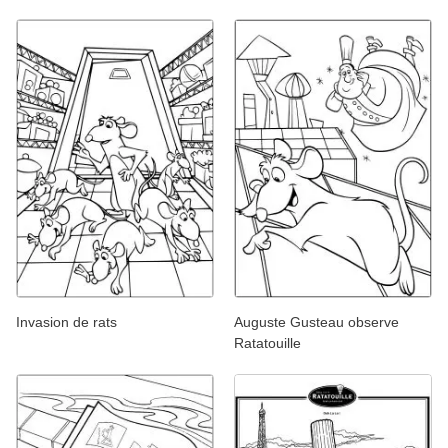
Invasion de rats
Auguste Gusteau observe
Ratatouille