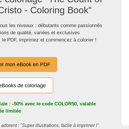
risto - Coloring Book"
tous les niveaux : débutants comme passionnés
tions de qualité, variées et exclusives
 le PDF, imprimez et commencez à colorier !
!
er mon eBook en PDF
eBooks de coloriage
iale : -50% avec le code
COLOR50
, valable
e limitée
 adorent : "Super illustrations, facile à imprimer !"