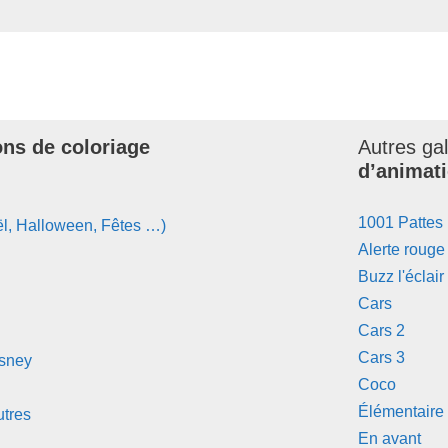
ons de coloriage
Autres ga
d’animati
1001 Pattes
l, Halloween, Fêtes …)
Alerte rouge
Buzz l'éclair
Cars
Cars 2
Cars 3
isney
Coco
Élémentaire
tres
En avant