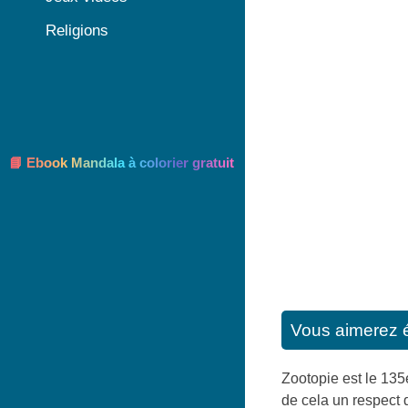
Religions
📘 Ebook Mandala à colorier gratuit
Vous aimerez 
Zootopie est le 135e
de cela un respect 