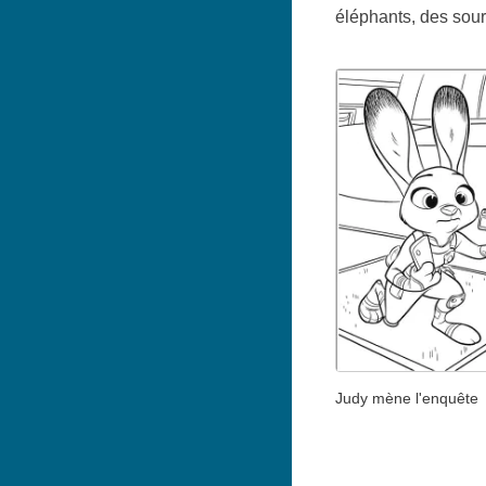
éléphants, des sour
Judy mène l'enquête