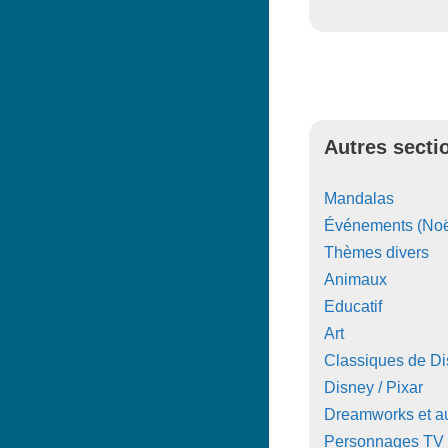
Autres secti
Mandalas
Événements (Noë
Thèmes divers
Animaux
Educatif
Art
Classiques de D
Disney / Pixar
Dreamworks et au
Personnages TV