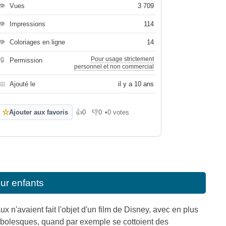
👁
Vues
3 709
👁
Impressions
114
👁
Coloriages en ligne
14
Pour usage strictement
🔒
Permission
personnel et non commercial
📅
Ajouté le
il y a 10 ans
☆
Ajouter aux favoris
👍
0
👎
0
•
0 votes
J'aime
Je n'aime pas
ur enfants
x n'avaient fait l'objet d'un film de Disney, avec en plus
ambolesques, quand par exemple se cottoient des