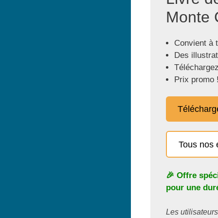
Monte C
Convient à 
Des illustra
Téléchargez
Prix promo 
Télécharg
Tous nos 
🎉 Offre spéc
pour une duré
Les utilisateurs