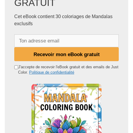
GRATUIT
Cet eBook contient 30 coloriages de Mandalas
exclusifs
T
o
n
Recevoir mon eBook gratuit
a
d
J'accepte de recevoir l'eBook gratuit et des emails de Just
Color.
Politique de confidentialité
r
e
s
s
e
e
m
a
i