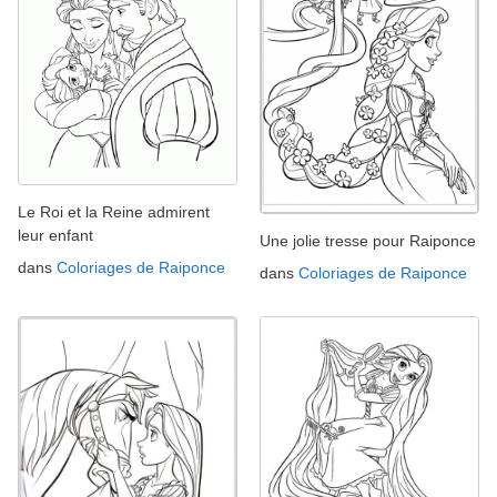
Le Roi et la Reine admirent
leur enfant
Une jolie tresse pour Raiponce
dans
Coloriages de Raiponce
dans
Coloriages de Raiponce