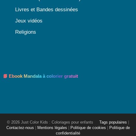
Livres et Bandes dessinées
Jeux vidéos
Religions
📘 Ebook Mandala à colorier gratuit
© 2026 Just Color Kids : Coloriages pour enfants
Tags populaires
|
Contactez-nous
|
Mentions légales
|
Politique de cookies
|
Politique de
confidentialité