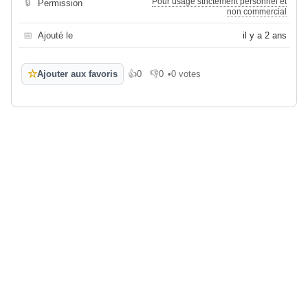
Pour usage strictement personnel et
🔒
Permission
non commercial
📅
Ajouté le
il y a 2 ans
☆
Ajouter aux favoris
👍
0
👎
0
•
0 votes
J'aime
Je n'aime pas